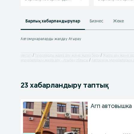
Барлық хабарландырулар
Бизнес
Жеке
Автомұнараларды жалдау Атырау
Негізгі
Тауарларды жалға алу және жалға беру
Жалға алу және а
мұнараларын жалға алу - Атырау облысы
Автокөлік мұнараларын ж
23 хабарландыру таптық
Агп автовышка