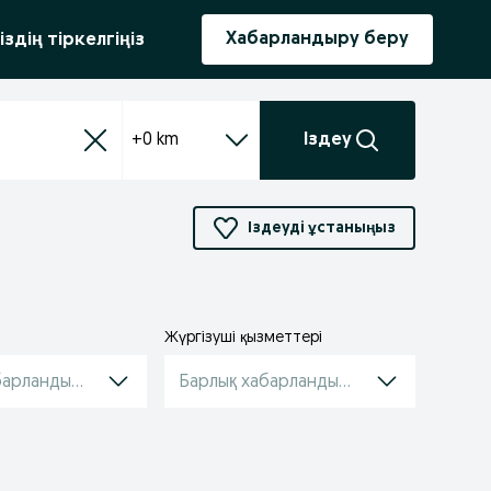
ыру
Хабарландыру беру
іздің тіркелгіңіз
+0 km
Іздеу
Іздеуді ұстаныңыз
Жүргізуші қызметтері
барландырулар
Барлық хабарландырулар