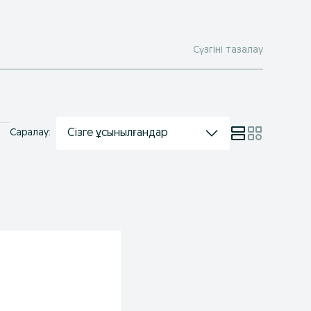
Сүзгіні тазалау
Сізге ұсынылғандар
Саралау: