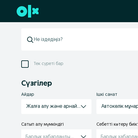
Төменгі деректемеге өту
Тек суреті бар
Сүзгілер
Айдар
Ішкі санат
Жалға алу және арнайы техника қызметтері
Автокөлік мұна
Сатып алу мүмкіндігі
Себетті көтеру биікт
Барлық хабарландырулар
Барлық хабарла