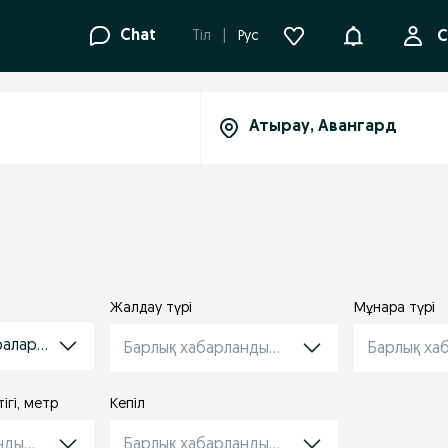
Ақпараттанд
Chat
Tіл
Рус
С
Жалдау түрі
Мұнара түрі
раларын жалға алу
Барлық хабарландырулар
Барлық ха
ігі, метр
Кепіл
ндырулар
Барлық хабарландырулар