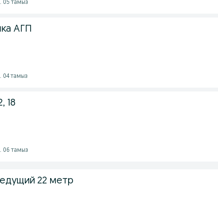
. 05 тамыз
шка АГП
. 04 тамыз
, 18
. 06 тамыз
ведущий 22 метр