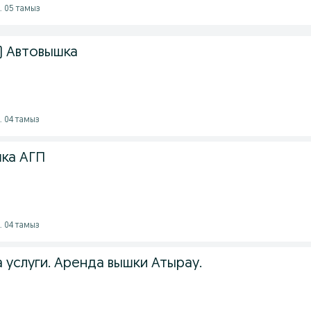
. 05 тамыз
) Автовышка
. 04 тамыз
шка АГП
. 04 тамыз
 услуги. Аренда вышки Атырау.
7