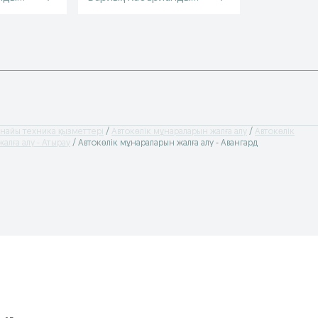
рнайы техника қызметтері
Автокөлік мұнараларын жалға алу
Автокөлік
алға алу - Атырау
Автокөлік мұнараларын жалға алу - Авангард