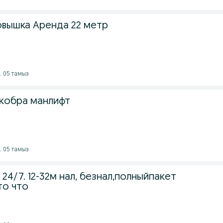
овышка Аренда 22 метр
. 05 тамыз
 кобра манлифт
. 05 тамыз
24/7. 12-32м нал, безнал,полныйпакет
то что