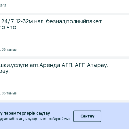
5:15
24/7. 12-32м нал, безнал,полныйпакет
то что
. 06 тамыз
ки.услуги агп.Аренда АГП. АГП Атырау.
рау.
. 06 тамыз
еу парамтерлерін сақтау
Сақтау
 ұқсас хабарландырулар шықса, хабарлаймыз.