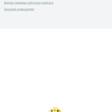
Бизнес-парақша сайтының картасы
Танымал сұранымдар