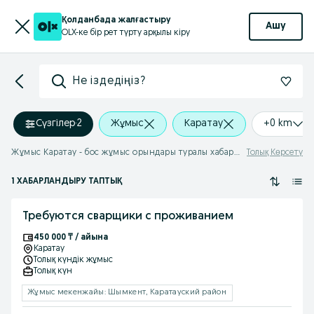
Қолданбада жалғастыру
Ашу
OLX-ке бір рет түрту арқылы кіру
Не іздедіңіз?
Сүзгілер
·
2
Жұмыс
Каратау
+0 km
Жұмыс Каратау - бос жұмыс орындары туралы хабарландырулар
Толық Көрсету
1 ХАБАРЛАНДЫРУ ТАПТЫҚ
Требуются сварщики с проживанием
450 000 ₸ / айына
Каратау
Толық күндік жұмыс
Толық күн
Жұмыс мекенжайы: Шымкент, Каратауский район