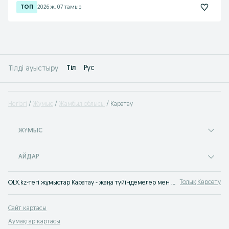
2026 ж. 07 тамыз
Tіл
Рус
Тілді ауыстыру
Негізгі
Жұмыс
Жамбыл облысы
Каратау
ЖҰМЫС
АЙДАР
Толық Көрсету
OLX.kz-тегі жұмыстар Каратау - жаңа түйіндемелер мен бос жұмыс орындары туралы хабарландырулар OLX Каратау сервисінде. Қалдырмаңыз - Қазақстанның мыңдаған жұмыс берушілері сізді іздеуде!
Сайт картасы
Аумақтар картасы