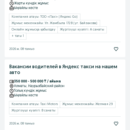
Жарты күндік жұмыс
Ыңғайлы кесте
Компания атауы: ТОО «iTaxi» (Яндекс Go)
Жұмыс мекенжайы: Ул. Жамбыла 172В (уг. Байзакова)
Онлайн жұмысқа қабылдау
Жүргізуші куәлігі: A санаты
+ тағы 1
2026 ж. 08 тамыз
Вакансии водителей в Яндекс такси на нашем
авто
350 000 - 500 000 ₸ / айына
Алматы
, Наурызбайский район
Толық күндік жұмыс
Ыңғайлы кесте
Компания атауы: Taxi Motors
Жұмыс мекенжайы: Желмая 29
Жүргізуші куәлігі: B санаты
2026 ж. 08 тамыз