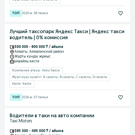
2026 ж. 08 тамыз
Лучший таксопарк Яндекс Такси | Яндекс такси
водитель | 0% комиссия
300 000 - 800 000 ₸ / айына
Алматы
, Алмалинский район
Жарты күндік жұмыс
Ыңғайлы кесте
Компания атауы: Ноль Такси
Жүргізуші куәлігі: A санаты, B санаты, C санаты, D санаты
Көлік: Көлік
2026 ж. 07 тамыз
Водители в таки на авто компании
Taxi Motors
385 000 - 485 000 ₸ / айына