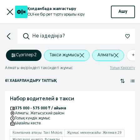
Қолданбада жалғастыру
Ашу
OLX-ке бір рет түрту арқылы кіру
Не іздедіңіз?
Сүзгілер
·
2
Такси жұмысы
Алматы
+0 
Алматы өңіріндегі таксидегі жұмыс
Толық Көрсету
61 ХАБАРЛАНДЫРУ ТАПТЫҚ
Набор водителей в такси
375 000 - 575 000 ₸ / айына
Алматы
, Жетысуский район
Толық күндік жұмыс
Ыңғайлы кесте
Компания атауы: Taxi Motors
Жұмыс мекенжайы: Желмая 29
Жүргізуші куәлігі: B санаты