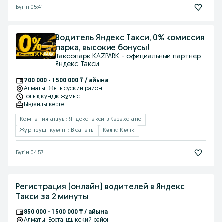
Бүгін 05:41
Водитель Яндекс Такси, 0% комиссия
парка, высокие бонусы!
Таксопарк KAZPARK - официальный партнёр
Яндекс Такси
700 000 - 1 500 000 ₸ / айына
Алматы
, Жетысуский район
Толық күндік жұмыс
Ыңғайлы кесте
Компания атауы: Яндекс Такси в Казахстане
Жүргізуші куәлігі: B санаты
Көлік: Көлік
Бүгін 04:57
Регистрация (онлайн) водителей в Яндекс
Такси за 2 минуты
850 000 - 1 500 000 ₸ / айына
Алматы
, Бостандыкский район