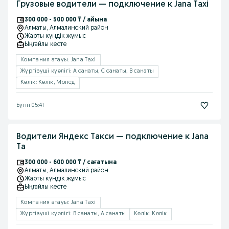
Грузовые водители — подключение к Jana Taxi
300 000 - 500 000 ₸ / айына
Алматы
, Алмалинский район
Жарты күндік жұмыс
Ыңғайлы кесте
Компания атауы: Jana Taxi
Жүргізуші куәлігі: A санаты, C санаты, B санаты
Көлік: Көлік, Мопед
Бүгін 05:41
Водители Яндекс Такси — подключение к Jana
Ta
300 000 - 600 000 ₸ / сағатына
Алматы
, Алмалинский район
Жарты күндік жұмыс
Ыңғайлы кесте
Компания атауы: Jana Taxi
Жүргізуші куәлігі: B санаты, A санаты
Көлік: Көлік