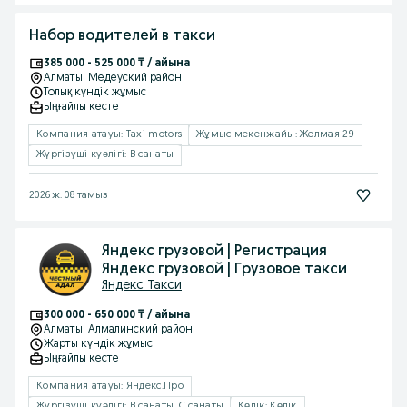
Набор водителей в такси
385 000 - 525 000 ₸ / айына
Алматы
, Медеуский район
Толық күндік жұмыс
Ыңғайлы кесте
Компания атауы: Taxi motors
Жұмыс мекенжайы: Желмая 29
Жүргізуші куәлігі: B санаты
2026 ж. 08 тамыз
Яндекс грузовой | Регистрация
Яндекс грузовой | Грузовое такси
Яндекс Такси
300 000 - 650 000 ₸ / айына
Алматы
, Алмалинский район
Жарты күндік жұмыс
Ыңғайлы кесте
Компания атауы: Яндекс.Про
Жүргізуші куәлігі: B санаты, C санаты
Көлік: Көлік