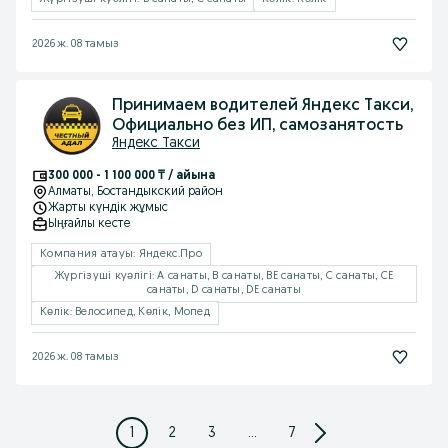
2026 ж. 08 тамыз
Принимаем водителей Яндекс Такси,
Официально без ИП, самозанятость
Яндекс Такси
300 000 - 1 100 000 ₸ / айына
Алматы
, Бостандыкский район
Жарты күндік жұмыс
Ыңғайлы кесте
Компания атауы: Яндекс.Про
Жүргізуші куәлігі: A санаты, B санаты, BE санаты, C санаты, CE
санаты, D санаты, DE санаты
Көлік: Велосипед, Көлік, Мопед
2026 ж. 08 тамыз
1
2
3
...
7