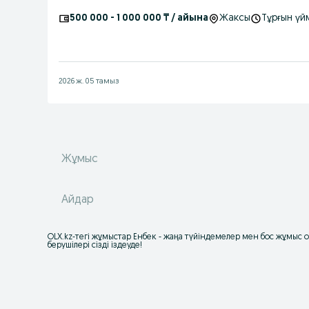
500 000 - 1 000 000 ₸ / айына
Жаксы
Тұрғын ү
2026 ж. 05 тамыз
Жұмыс
Айдар
OLX.kz-тегі жұмыстар Енбек - жаңа түйіндемелер мен бос жұмыс
берушілері сізді іздеуде!