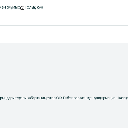
ймен жұмыс
Толық күн
 орындары туралы хабарландырулар OLX Енбек сервисінде. Қалдырмаңыз - Қаз