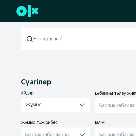
Төменгі деректемеге өту
Сүзгілер
Айдар
Еңбекақы төлеу жиілі
Жұмыс
Барлық хабарла
Жұмыс тəжірибесі
Білімі
Барлық хабарландырулар
Барлық хабарла