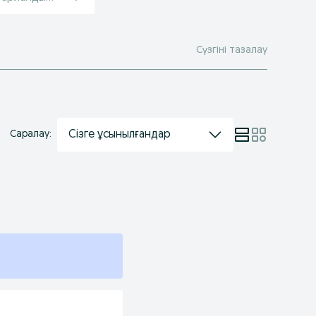
Сүзгіні тазалау
Сізге ұсынылғандар
Саралау: