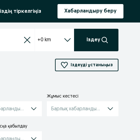
ыру
Хабарландыру беру
іздің тіркелгіңіз
+0 km
Іздеу
Іздеуді ұстаныңыз
Жұмыс кестесі
барландырулар
Барлық хабарландырулар
сқа қабылдау
барландырулар