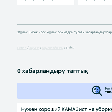
Жұмыс Енбек - бос жұмыс орындары туралы хабарландырулар
Негізгі
Жұмыс
Ақмола облысы
Енбек
0 хабарландыру таптық
Белг
Үлк
Нужен хороший КАМАЗист на уборк