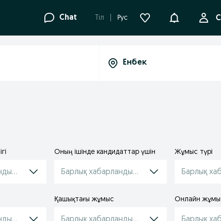
Ақпараттанд
Chat
Tіл
Рус
С
гі
Оның ішінде кандидаттар үшін
Жұмыс түрі
ндырулар
Барлық хабарландырулар
Барлық ха
Қашықтағы жұмыс
Онлайн жұмы
ндырулар
Барлық хабарландырулар
Барлық ха