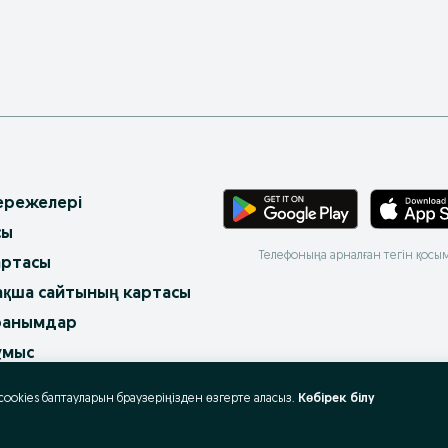
 ережелері
сы
Телефоныңа арналған тегін қосы
артасы
ақша сайтының картасы
ранымдар
ұмыс
 cookies баптауларын браузеріңізден өзгерте аласыз.
Көбірек білу