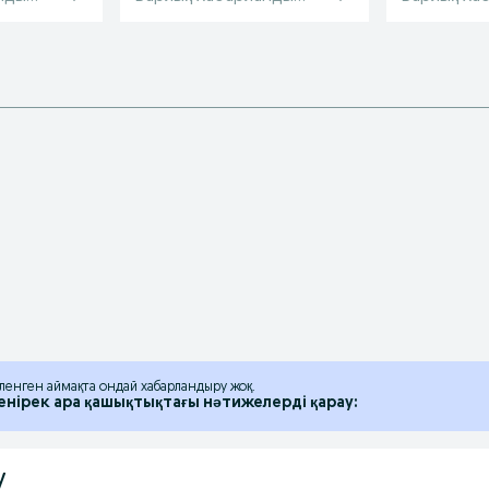
іленген аймақта ондай хабарландыру жоқ.
енірек ара қашықтықтағы нәтижелерді қарау:
у