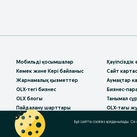
Мобильді қосымшалар
Қауіпсіздік
Көмек және Кері байланыс
Сайт карта
Жарнамалық қызметтер
Аумақтар к
OLX-тегі бизнес
Бизнес-пар
OLX блогы
Танымал сұ
Пайдалану шарттары
OLX-тағы ж
Құпиялылық саясаты
Бұл сайтта cookies қолданылады. Сіз
Баннерлік жарнама