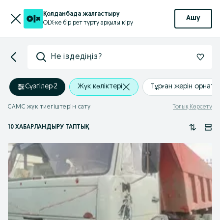
Қолданбада жалғастыру
Ашу
OLX-ке бір рет түрту арқылы кіру
Не іздедіңіз?
Сүзгілер
·
2
Жүк көліктері
Тұрған жерін орнату
CAMC жүк тиегіштерін сату
Толық Көрсету
10 ХАБАРЛАНДЫРУ ТАПТЫҚ