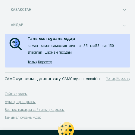
ҚАЗАҚСТАН
АЙДАР
Танымал сұранымдар
камаз
камаз самосвал
зил
газ 53
газ53
зил 130
shacman
шахман продам
Толық Көрсету
Толық Көрсету
CAMC жүк тасымалдағышын сату: CAMC жүк автокөлігін OLX.kz хабарландырулар сервисінде сатып алу. Ең жақсы жүк автокөліктерін OLX Қазақстаннан сатып ал
Сайт картасы
Аумақтар картасы
Бизнес-парақша сайтының картасы
Танымал сұранымдар