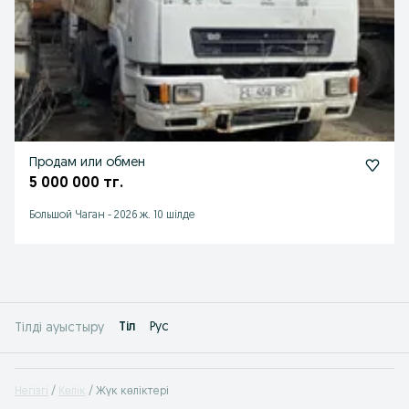
Продам или обмен
5 000 000 тг.
Большой Чаган
-
2026 ж. 10 шілде
Tіл
Рус
Тілді ауыстыру
Негізгі
Көлік
Жүк көліктері