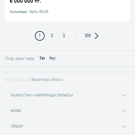
6 000 000 тг.
Кызылжар
-
Бүгін 06:28
1
2
3
...
100
Tіл
Рус
Тілді ауыстыру
Негізгі
Көлік
Қараганды облысы
ҚАЗАҚСТАН » ҚАРАГАНДЫ ОБЛЫСЫ
КӨЛІК
АЙДАР