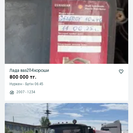
Лада ваз2114хороши
800 000 тг.
Нуркен
-
Бүгін 06:45
2007 - 1 234