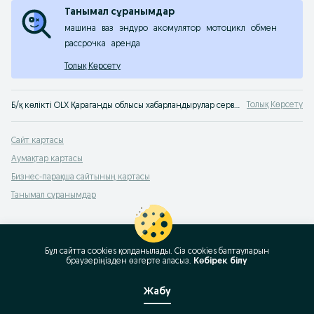
Танымал сұранымдар
машина
ваз
эндуро
акомулятор
мотоцикл
обмен
рассрочка
аренда
Толық Көрсету
Толық Көрсету
Б/қ көлікті OLX Қараганды облысы хабарландырулар сервисінен сатып алу. OLX.kz енді OLX.kz! Көліктің, бөлшектер мен көлік қызметтерінің кез-келген түрін сату және ауыстыру.
Сайт картасы
Аумақтар картасы
Бизнес-парақша сайтының картасы
Танымал сұранымдар
Бұл сайтта cookies қолданылады. Сіз cookies баптауларын
браузеріңізден өзгерте аласыз.
Көбірек білу
Жабу