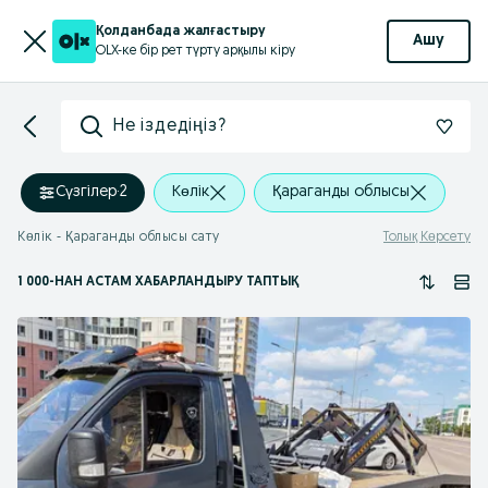
Қолданбада жалғастыру
Ашу
OLX-ке бір рет түрту арқылы кіру
Не іздедіңіз?
Сүзгілер
·
2
Көлік
Қараганды облысы
Көлік - Қараганды облысы сату
Толық Көрсету
1 000
-НАН АСТАМ
ХАБАРЛАНДЫРУ ТАПТЫҚ