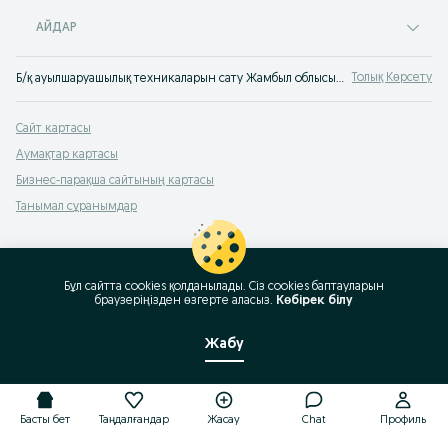
АЙДАР
Толық Көрсету
Б/қ ауылшаруашылық техникаларын сату Жамбыл облысы. Ауылшаруашылық техникаларды OLX Жамбыл облысы хабарландырулар сервисінен сатып алу. А/ш техникаларын OLX.kz-тен сатып ал!
Сайт картасы
Аумақтар картасы
Бизнес-парақша сайтының картасы
Танымал сұранымдар
Бұл сайтта cookies қолданылады. Сіз cookies баптауларын
браузеріңізден өзгерте аласыз.
Көбірек білу
Жабу
Басты бет
Таңдалғандар
Жасау
Chat
Профиль