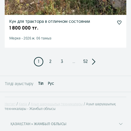
Кун для трактора в отличном состоянии
1 800 000 тг.
Мерке
-
2026 ж. 06 тамыз
1
2
3
...
52
Tіл
Рус
Тілді ауыстыру
Негізгі
Көлік
Ауыл шаруашылық техникалары
Ауыл шаруашылық
техникалары - Жамбыл облысы
ҚАЗАҚСТАН » ЖАМБЫЛ ОБЛЫСЫ