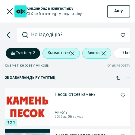
Қолданбада жалғастыру
Ашу
OLX-ке бір рет түрту арқылы кіру
Не іздедіңіз?
Сүзгілер
·
2
Қызметтер
Акколь
+0 km
Қызмет көрсету Акколь
Толық Көрсету
25 ХАБАРЛАНДЫРУ ТАПТЫҚ
Песок отсев камень
Акколь
2026 ж. 06 тамыз