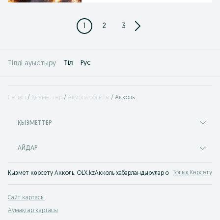
1
2
3
Tіл
Рус
Тілді ауыстыру
Негізгі
Қызметтер
Ақмола облысы
Акколь
ҚЫЗМЕТТЕР
АЙДАР
Толық Көрсету
Қызмет көрсету Акколь. OLX.kzАкколь хабарландырулар сервисінен қызметт
Сайт картасы
Аумақтар картасы