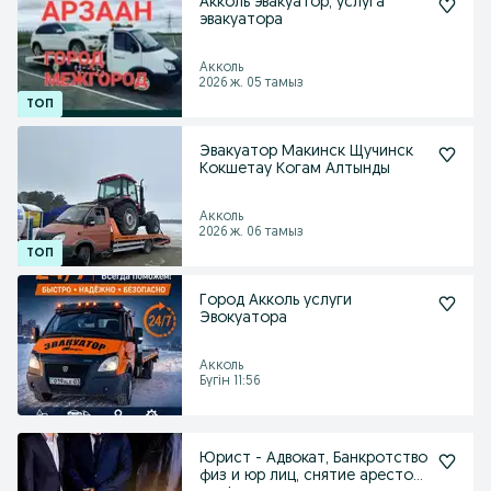
Акколь эвакуатор, услуга
эвакуатора
Акколь
2026 ж. 05 тамыз
Эвакуатор Макинск Щучинск
Кокшетау Когам Алтынды
Акколь
2026 ж. 06 тамыз
Город Акколь услуги
Эвокуатора
Акколь
Бүгін 11:56
Юрист - Адвокат, Банкротство
физ и юр лиц, снятие арестов,