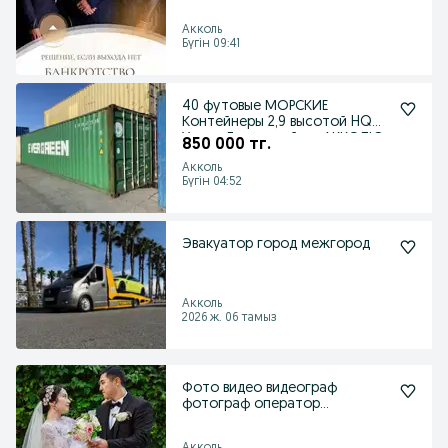
графики.
Акколь
Бүгін 09:41
40 футовые МОРСКИЕ
Контейнеры 2,9 высотой HQ
Уже с Доставкой по АККОЛЮ
850 000 тг.
Акколь
Бүгін 04:52
Эвакуатор город межгород
Акколь
2026 ж. 06 тамыз
Фото видео видеограф
фотограф оператор
видеосъемка