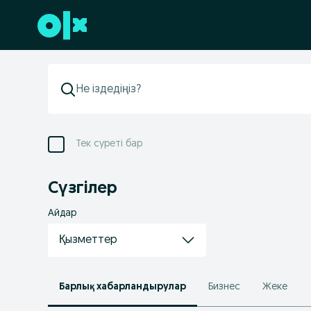
Төменгі деректемеге өту
Тек суреті бар
Сүзгілер
Айдар
Қызметтер
Барлық хабарландырулар
Бизнес
Жеке