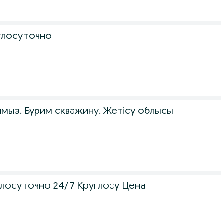
е
глосуточно
е
мыз. Бурим скважину. Жетісу облысы
глосуточно 24/7 Круглосу Цена