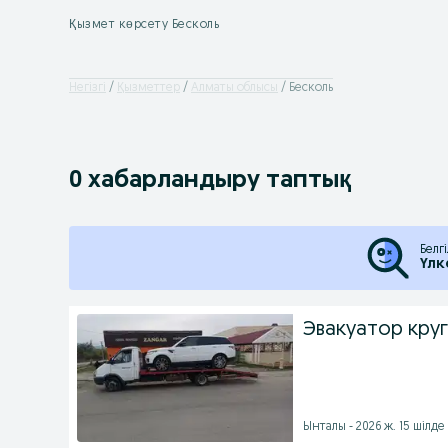
Қызмет көрсету Бесколь
Негізгі
Қызметтер
Алматы облысы
Бесколь
0 хабарландыру таптық
Белг
Үлк
Эвакуатор кру
Ынталы - 2026 ж. 15 шілде