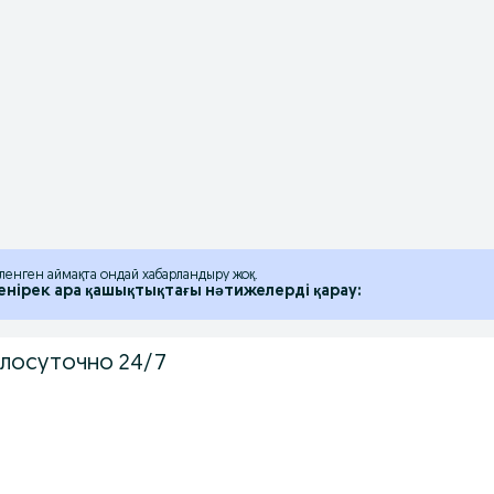
іленген аймақта ондай хабарландыру жоқ.
енірек ара қашықтықтағы нәтижелерді қарау:
глосуточно 24/7