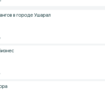
з
ангов в городе Ушарал
е
бизнес
е
тора