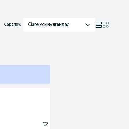
Сізге ұсынылғандар
Саралау: