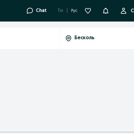
Ақпараттанд
Chat
Tіл
Рус
С