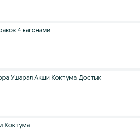
е
равоз 4 вагонами
тора Ушарал Акши Коктума Достык
и Коктума