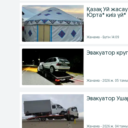
Қазақ Уй жаса
Юрта* киіз үй*
Жанама - Бүгін 14:09
Эвакуатор кру
Жанама - 2026 ж. 05 тамы
Эвакуатор Уша
Жанама - 2026 ж. 04 тамы