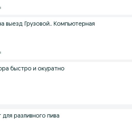
з
на выезд Грузовой.. Компьютерная
з
тора быстро и окуратно
 для разливного пива