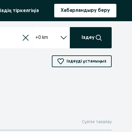
ыру
Хабарландыру беру
іздің тіркелгіңіз
+0 km
Іздеу
Іздеуді ұстаныңыз
Сүзгіні тазалау