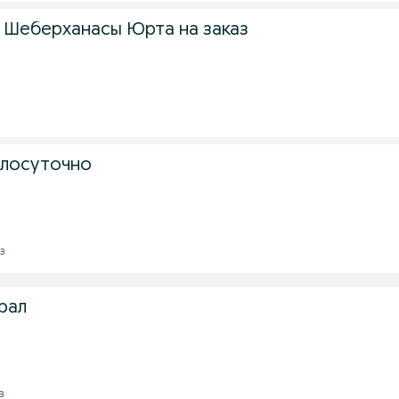
у Шеберханасы Юрта на заказ
глосуточно
з
рал
з