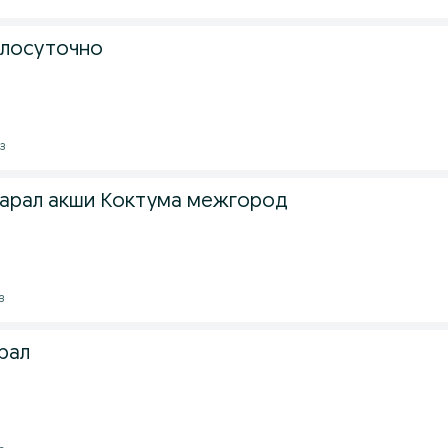
глосуточно
з
арал акши Коктума межгород
з
рал