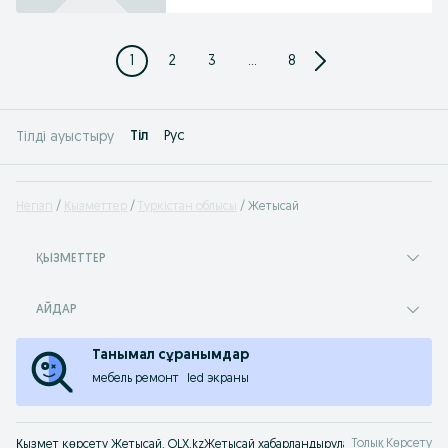
1
2
3
...
8
Tіл
Рус
Тілді ауыстыру
Негізгі
Қызметтер
Түркістан облысы
Жетысай
ҚЫЗМЕТТЕР
АЙДАР
Танымал сұранымдар
мебель ремонт
led экраны
Толық Көрсету
Қызмет көрсету Жетысай. OLX.kzЖетысай хабарландырулар сервисінен қызм