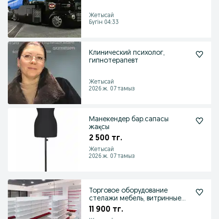
Жетысай
Бүгін 04:33
Клинический психолог,
гипнотерапевт
Жетысай
2026 ж. 07 тамыз
Манекендер бар.сапасы
жақсы
2 500 тг.
Жетысай
2026 ж. 07 тамыз
Торговое оборудование
стелажи мебель, витринные
холодильники в наличии
11 900 тг.