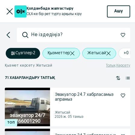
Қолданбада жалғастыру
Ашу
OLX-ке бір рет түрту арқылы кіру
Не іздедіңіз?
Сүзгілер
·
2
Қызметтер
Жетысай
+0 k
Қызмет көрсету Жетысай
Толық Көрсету
71 ХАБАРЛАНДЫРУ ТАПТЫҚ
Эвакуатор 24.7 хабрласамыз
апрамыз
Жетысай
2026 ж. 05 тамыз