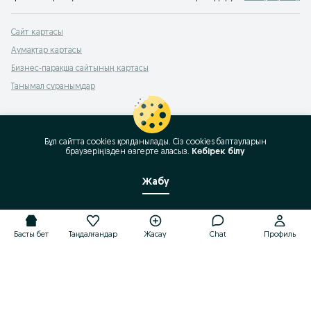
Сайт картасы
Аумақтар картасы
Бизнес-парақша сайтының картасы
Танымал сұранымдар
Бұл сайтта cookies қолданылады. Сіз cookies баптауларын
браузеріңізден өзгерте аласыз.
Көбірек білу
Жабу
Басты бет
Таңдалғандар
Жасау
Chat
Профиль
Басты бет
Таңдалғандар
Жасау
Chat
Профиль