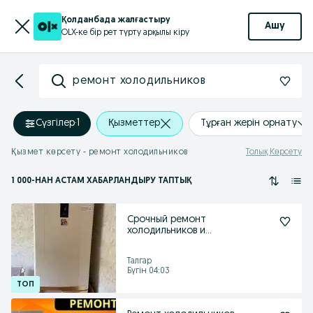
Қолданбада жалғастыру
Ашу
OLX-ке бір рет түрту арқылы кіру
ремонт холодильников
Сүзгілер
·
1
Қызметтер
Тұрған жерін орнату
Қызмет көрсету - ремонт холодильников
Толық Көрсету
1 000
-НАН АСТАМ
ХАБАРЛАНДЫРУ ТАПТЫҚ
Срочный ремонт
холодильников и
морозильников
Талгар
Бүгін 04:03