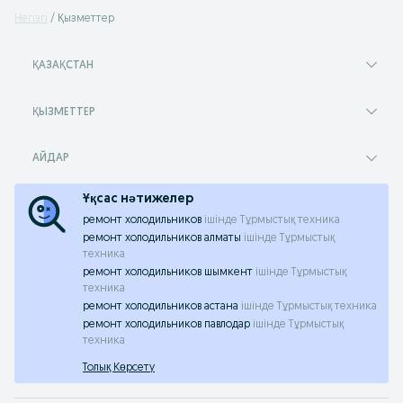
Негізгі
Қызметтер
ҚАЗАҚСТАН
ҚЫЗМЕТТЕР
АЙДАР
Ұқсас нәтижелер
ремонт холодильников
ішінде
Тұрмыстық техника
ремонт холодильников алматы
ішінде
Тұрмыстық
техника
ремонт холодильников шымкент
ішінде
Тұрмыстық
техника
ремонт холодильников астана
ішінде
Тұрмыстық техника
ремонт холодильников павлодар
ішінде
Тұрмыстық
техника
Толық Көрсету