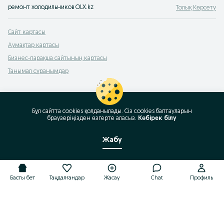
ремонт холодильников OLX.kz
Толық Көрсету
Сайт картасы
Аумақтар картасы
Бизнес-парақша сайтының картасы
Танымал сұранымдар
Бұл сайтта cookies қолданылады. Сіз cookies баптауларын
браузеріңізден өзгерте аласыз.
Көбірек білу
Жабу
Басты бет
Таңдалғандар
Жасау
Chat
Профиль