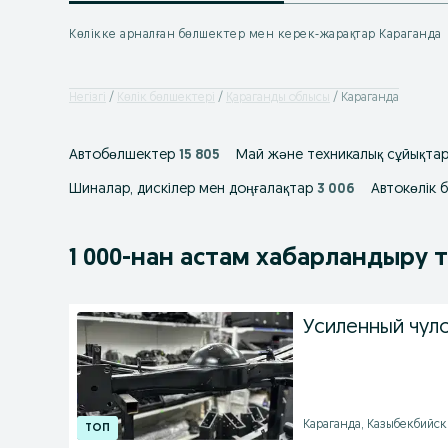
Көлікке арналған бөлшектер мен керек-жарақтар Караганда
Негізгі
Көлік бөлшектері
Қараганды облысы
Караганда
Автобөлшектер
15 805
Май және техникалық сұйықта
Шиналар, дискілер мен доңғалақтар
3 006
Автокөлік 
1 000
-нан астам
хабарландыру 
Усиленный чуло
Караганда, Казыбекбийски