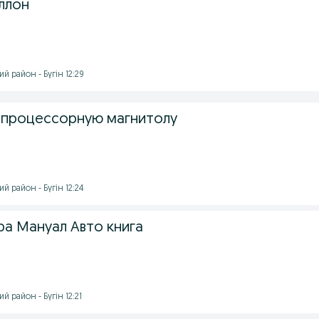
ллон
й район - Бүгін 12:29
 процессорную магнитолу
й район - Бүгін 12:24
ра Мануал Авто книга
 район - Бүгін 12:21