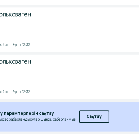
ольксваген
йон - Бүгін 12:32
ольксваген
йон - Бүгін 12:32
еу парамтерлерін сақтау
Сақтау
 ұқсас хабарландырулар шықса, хабарлаймыз.