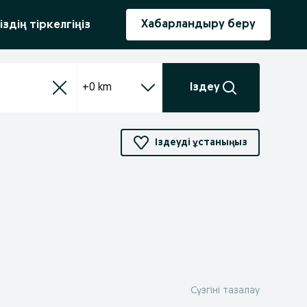
ыру
Хабарландыру беру
іздің тіркелгіңіз
+0 km
Іздеу
Іздеуді ұстаныңыз
Сүзгіні тазалау