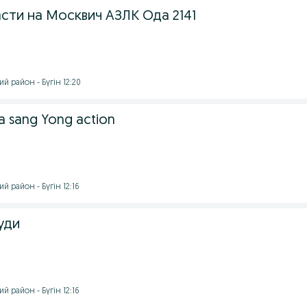
сти на Москвич АЗЛК Ода 2141
й район - Бүгін 12:20
 sang Yong action
 район - Бүгін 12:16
уди
 район - Бүгін 12:16