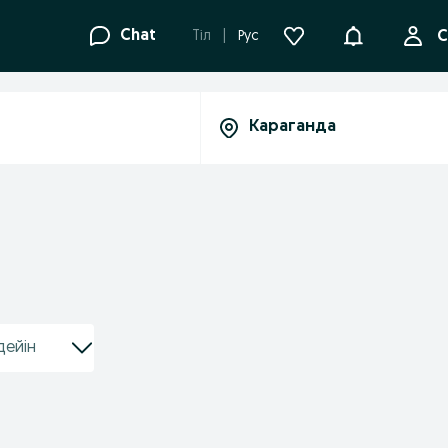
Ақпараттанд
Chat
Tіл
Рус
С