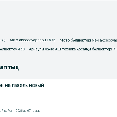
Авто аксессуарлары
1 576
р
75
Мото бөлшектері мен аксессуа
бөлшектеу
430
Арнаулы және АШ техника қосалқы бөлшектері
71
таптық
к на газель новый
й район - 2026 ж. 07 тамыз