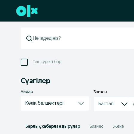
Төменгі деректемеге өту
Тек суреті бар
Сүзгілер
Айдар
Бағасы
Көлік бөлшектері
Барлық хабарландырулар
Бизнес
Жеке