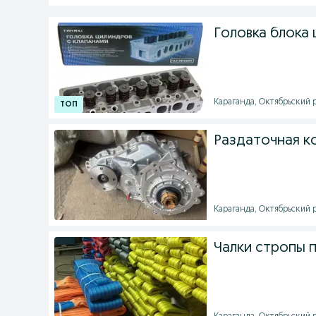
Головка блока 
Караганда, Октябрьский р
Раздаточная ко
Караганда, Октябрьский ра
Чалки стропы 