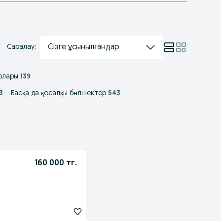
Сізге ұсынылғандар
Саралау:
рлары
139
3
Басқа да қосалқы бөлшектер
543
160 000 тг.