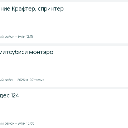
ние Крафтер, спринтер
 район - Бүгін 12:15
 митсубиси монтэро
й район - 2026 ж. 07 тамыз
дес 124
й район - Бүгін 10:08