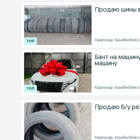
Продаю шины в
Караганда, Казыбекбийски
Бант на машин
машину
Караганда, Казыбекбийски
Продаю б/у ре
Караганда, Казыбекбийски