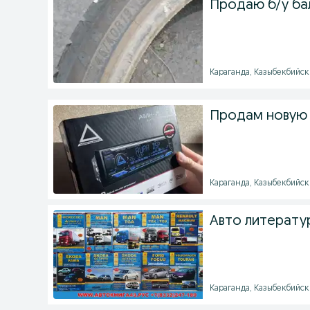
Продаю б/у ба
Караганда, Казыбекбийски
Продам новую
Караганда, Казыбекбийски
Авто литерату
Караганда, Казыбекбийский