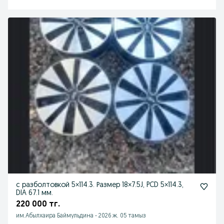
с разболтовкой 5×114.3. Размер 18×7.5J, PCD 5×114.3,
DIA 67.1 мм.
220 000 тг.
им.Абылхаира Баймульдина
-
2026 ж. 05 тамыз