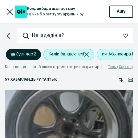
Қолданбада жалғастыру
Ашу
OLX-ке бір рет түрту арқылы кіру
Не іздедіңіз?
Сүзгілер
·
2
Көлік бөлшектері
им.Абылхаира Ба
Көлікке арналған бөлшектер мен керек-жарақтар им.Абылхаира Баймульдина
Толық Көрсету
57 ХАБАРЛАНДЫРУ ТАПТЫҚ