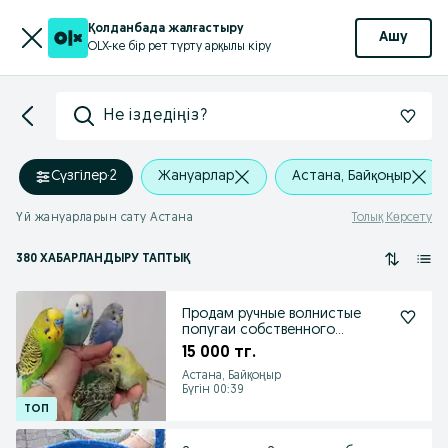
Қолданбада жалғастыру
Ашу
OLX-ке бір рет түрту арқылы кіру
Не іздедіңіз?
Сүзгілер
·
2
Жануарлар
Астана, Байқоңыр
Үй жануарларын сату Астана
Толық Көрсету
380 ХАБАРЛАНДЫРУ ТАПТЫҚ
Продам ручные волнистые
попугаи собственного
разведения только у нас
15 000 тг.
Астана, Байқоңыр
Бүгін 00:39