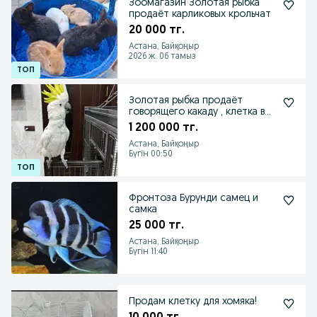
Зоомагазин Золотая рыбка
продаёт карликовых крольчат
20 000 тг.
Астана, Байқоңыр
2026 ж. 06 тамыз
Золотая рыбка продаёт
говорящего какаду , клетка в
подарок
1 200 000 тг.
Астана, Байқоңыр
Бүгін 00:50
Фронтоза Бурунди самец и
самка
25 000 тг.
Астана, Байқоңыр
Бүгін 11:40
Продам клетку для хомяка!