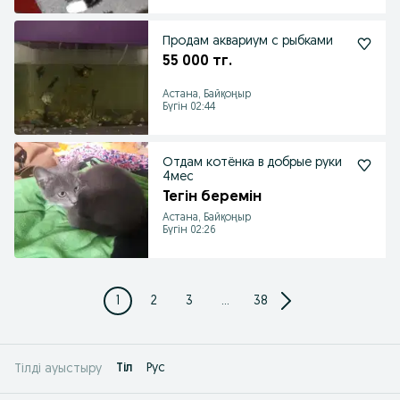
Продам аквариум с рыбками
55 000 тг.
Астана, Байқоңыр
Бүгін 02:44
Отдам котёнка в добрые руки
4мес
Тегін беремін
Астана, Байқоңыр
Бүгін 02:26
1
2
3
...
38
Tіл
Рус
Тілді ауыстыру