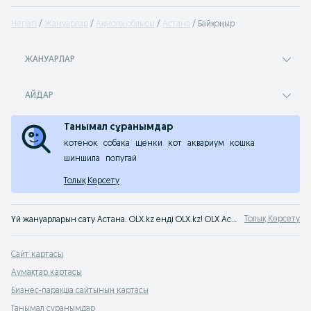
Негізгі
Жануарлар
Ақмола облысы
Астана
Байқоңыр
ЖАНУАРЛАР
АЙДАР
Танымал сұранымдар
котенок
собака
щенки
кот
аквариум
кошка
шиншила
попугай
Толық Көрсету
Толық Көрсету
Үй жануарларын сату Астана. OLX.kz енді OLX.kz! OLX Астана хабарландырулар сервисінен асыранды жануарларды оңай әрі тез сатып алуға болады. Дәл қазір дос тауып ал!
Сайт картасы
Аумақтар картасы
Бизнес-парақша сайтының картасы
Танымал сұранымдар