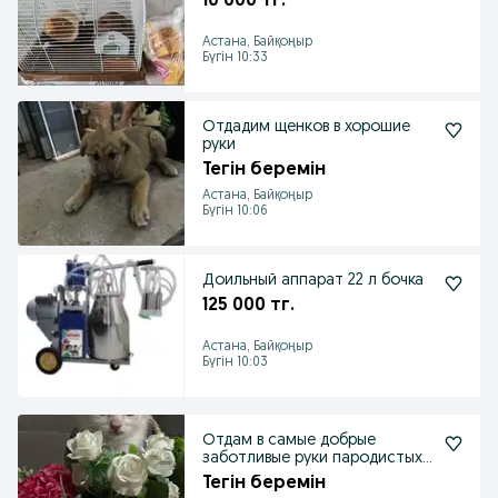
10 000 тг.
Астана, Байқоңыр
Бүгін 10:33
Отдадим щенков в хорошие
руки
Тегін беремін
Астана, Байқоңыр
Бүгін 10:06
Доильный аппарат 22 л бочка
125 000 тг.
Астана, Байқоңыр
Бүгін 10:03
Отдам в самые добрые
заботливые руки пародистых
котят
Тегін беремін