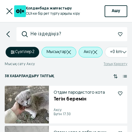
Қолданбада жалғастыру
Ашу
OLX-ке бір рет түрту арқылы кіру
Не іздедіңіз?
Сүзгілер
·
2
Мысықтар
Аксу
+0 km
Мысық сату Аксу
Толық Көрсету
38 ХАБАРЛАНДЫРУ ТАПТЫҚ
Отдам пародистого кота
Тегін беремін
Аксу
Бүгін 17:30