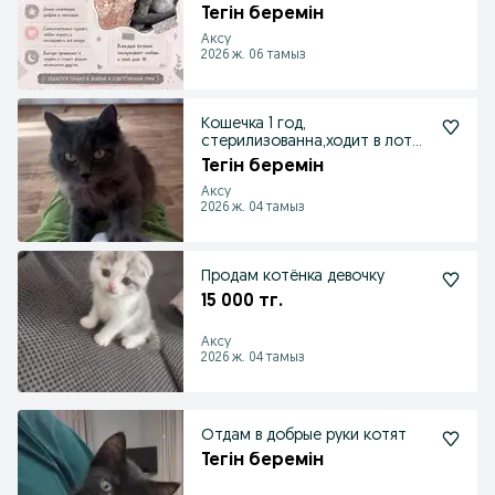
отправлю
Тегін беремін
Аксу
2026 ж. 06 тамыз
Кошечка 1 год,
стерилизованна,ходит в лоток
с наполнителем
Тегін беремін
Аксу
2026 ж. 04 тамыз
Продам котёнка девочку
15 000 тг.
Аксу
2026 ж. 04 тамыз
Отдам в добрые руки котят
Тегін беремін