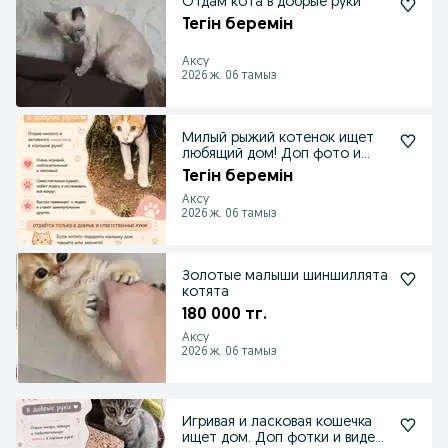
Отдам кота в добрые руки
Тегін беремін
Аксу
2026 ж. 06 тамыз
Милый рыжий котенок ищет
любящий дом! Доп фото и
видео скину в лс.
Тегін беремін
Аксу
2026 ж. 06 тамыз
Золотые малыши шиншиллята
котята
180 000 тг.
Аксу
2026 ж. 06 тамыз
Игривая и ласковая кошечка
ищет дом. Доп фотки и видео