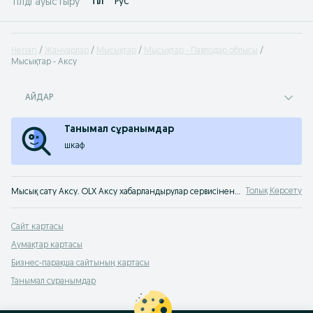
Tіл
Рус
Тілді ауыстыру
Негізгі
Жануарлар
Мысықтар
Мысықтар - Павлодар облысы
Мысықтар - Аксу
АЙДАР
Танымал сұранымдар
шкаф
Толық Көрсету
Мысық сату Аксу. OLX Аксу хабарландырулар сервисінен мысықты оңай әрі тез сатып алуға болады. Дәл қазір дос тауып ал!
Сайт картасы
Аумақтар картасы
Бизнес-парақша сайтының картасы
Танымал сұранымдар