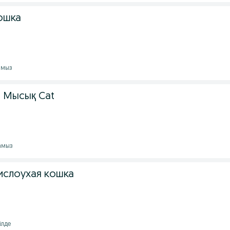
ошка
амыз
 Мысық Cat
тамыз
ислоухая кошка
ілде