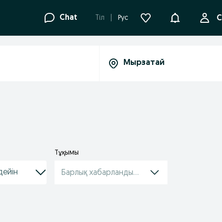
Ақпараттанд
Chat
Tіл
Рус
С
Тұқымы
Барлық хабарландырулар