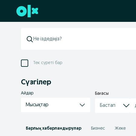
Төменгі деректемеге өту
Тек суреті бар
Сүзгілер
Айдар
Бағасы
Мысықтар
Барлық хабарландырулар
Бизнес
Жеке