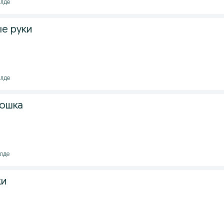
ілде
ые руки
ілде
кошка
ілде
ки