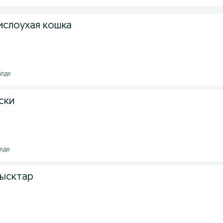
ислоухая кошка
ілде
ски
ілде
мысктар