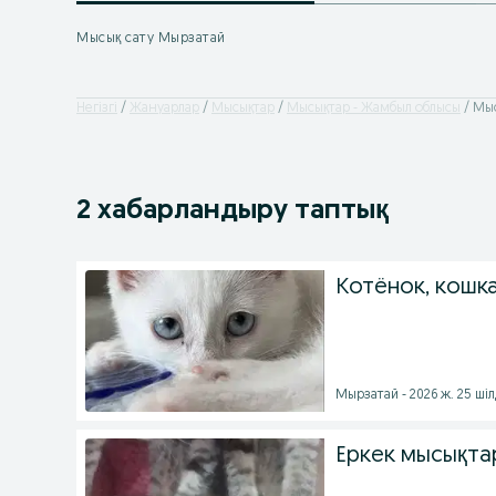
Мысық сату Мырзатай
Негізгі
Жануарлар
Мысықтар
Мысықтар - Жамбыл облысы
Мыс
2 хабарландыру таптық
Котёнок, кошка
Мырзатай - 2026 ж. 25 ші
Еркек мысықтар