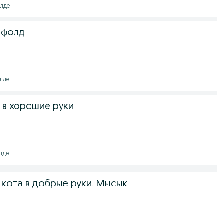
ілде
 фолд
ілде
 в хорошие руки
ілде
 кота в добрые руки. Мысык