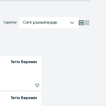
Сізге ұсынылғандар
Саралау:
Тегін беремін
Тегін беремін