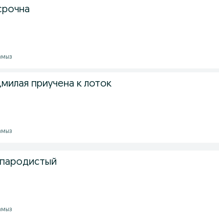
срочна
тамыз
,милая приучена к лоток
тамыз
 пародистый
тамыз