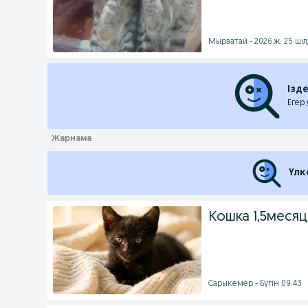
Мырзатай - 2026 ж. 25 ші
Ізд
Егер
Үлк
Кошка 1,5месяц
Сарыкемер - Бүгін 09:43