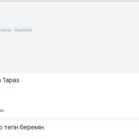
ықтар - Мырзатай
 Тараз
лде
 тегін беремін