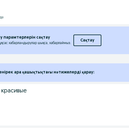
лде
еу парамтерлерін сақтау
Сақтау
 ұқсас хабарландырулар шықса, хабарлаймыз.
енірек ара қашықтықтағы нәтижелерді қарау:
 красивые