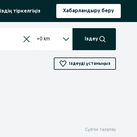
ыру
Хабарландыру беру
іздің тіркелгіңіз
+0 km
Іздеу
Іздеуді ұстаныңыз
Сүзгіні тазалау