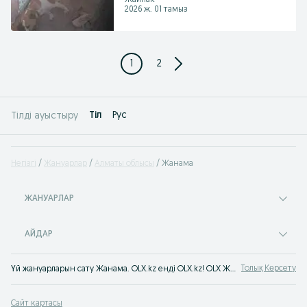
Жайпак
2026 ж. 01 тамыз
1
2
Tіл
Рус
Тілді ауыстыру
Негізгі
Жануарлар
Алматы облысы
Жанама
ЖАНУАРЛАР
АЙДАР
Толық Көрсету
Үй жануарларын сату Жанама. OLX.kz енді OLX.kz! OLX Жанама хабарландырулар сервисінен асыранды жануарларды оңай әрі тез сатып алуға болады. Дәл қазір дос тауып ал!
Сайт картасы