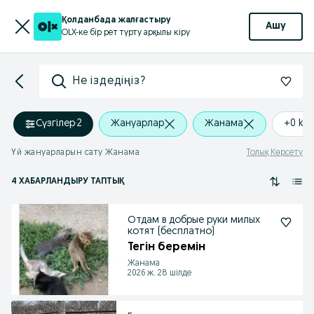
Қолданбада жалғастыру
Ашу
OLX-ке бір рет түрту арқылы кіру
Не іздедіңіз?
Сүзгілер
·
2
Жануарлар
Жанама
+0 km
Үй жануарларын сату Жанама
Толық Көрсету
4 ХАБАРЛАНДЫРУ ТАПТЫҚ
Отдам в добрые руки милых
котят (бесплатно)
Тегін беремін
Жанама
2026 ж. 28 шілде