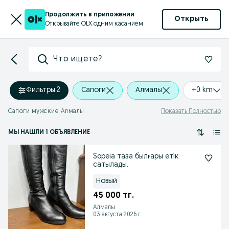
Продолжить в приложении
Открыть
Открывайте OLX одним касанием
Что ищете?
Фильтры
·
2
Сапоги
Алмалы
+0 km
Сапоги мужские Алмалы
Показать Полностью
МЫ НАШЛИ 1 ОБЪЯВЛЕНИЕ
Sopeia таза былғары етік
сатылады.
Новый
45 000 тг.
Алмалы
03 августа 2026 г.