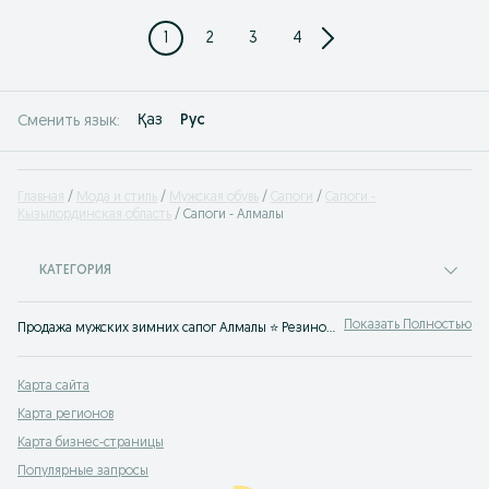
1
2
3
4
Қаз
Рус
Сменить язык:
Главная
Мода и стиль
Мужская обувь
Сапоги
Сапоги -
Кызылординская область
Сапоги - Алмалы
КАТЕГОРИЯ
Показать Полностью
Продажа мужских зимних сапог Алмалы ⭐️ Резиновые мужские сапоги по низкой цене ✔️ Купить мужские полусапоги на OLX.kz.
Карта сайта
Карта регионов
Карта бизнес-страницы
Популярные запросы