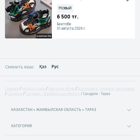
Новый
6 500 тг.
Бектобе
01 августа 2026 г.
Қаз
Рус
Сменить язык:
Главная
Мода и стиль
Женская обувь
Босоножки, сандали, вьетнамки
Сандали
Сандали - Жамбылская область
Сандали - Тараз
КАЗАХСТАН » ЖАМБЫЛСКАЯ ОБЛАСТЬ » ТАРАЗ
КАТЕГОРИЯ