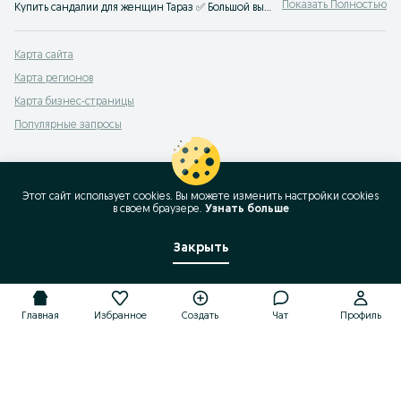
Показать Полностью
Купить сандалии для женщин Тараз ✅ Большой выбор размеров, брендов и цветов по доступной цене ☝ Закажите сандалии женские модные на OLX.kz!
Карта сайта
Карта регионов
Карта бизнес-страницы
Популярные запросы
Этот сайт использует cookies. Вы можете изменить настройки cookies
в своeм браузере.
Узнать больше
Закрыть
Главная
Избранное
Создать
Чат
Профиль