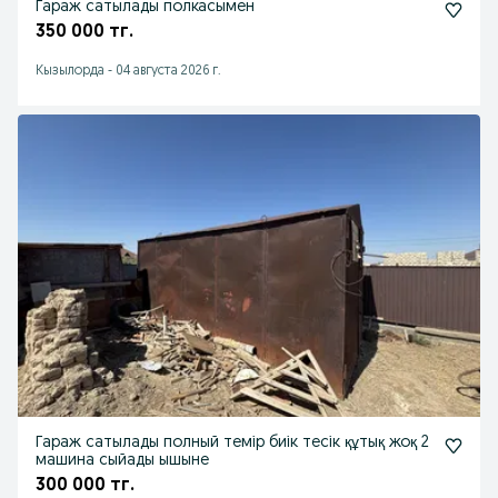
Гараж сатылады полкасымен
350 000 тг.
Кызылорда
-
04 августа 2026 г.
Гараж сатылады полный темір биік тесік құтық жоқ 2
машина сыйады ышыне
300 000 тг.