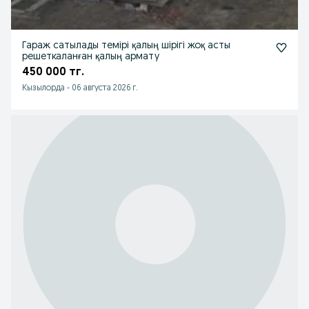
Гараж сатылады темірі қалың шірігі жоқ асты
решеткаланған қалың армату
450 000 тг.
Кызылорда
-
06 августа 2026 г.