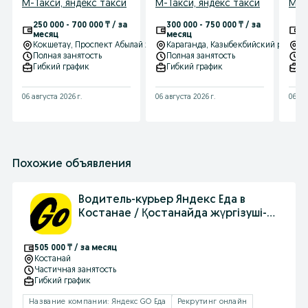
М-Такси, яндекс такси
М-Такси, яндекс такси
М-Т
курьеров в Яндекс
курьеров в Яндекс
в Я
такси на личном
такси на личном
лич
250 000 - 700 000 ₸ / за
300 000 - 750 000 ₸ / за
25
авто
авто
месяц
месяц
м
Кокшетау
, Проспект Абылай хана
Караганда
, Казыбекбийский район
П
Полная занятость
Полная занятость
Ч
Гибкий график
Гибкий график
Г
06 августа 2026 г.
06 августа 2026 г.
06 ав
Похожие объявления
Водитель-курьер Яндекс Еда в
Костанае / Қостанайда жүргізуші-
курьер
505 000 ₸ / за месяц
Костанай
Частичная занятость
Гибкий график
Название компании: Яндекс GO Еда
Рекрутинг онлайн