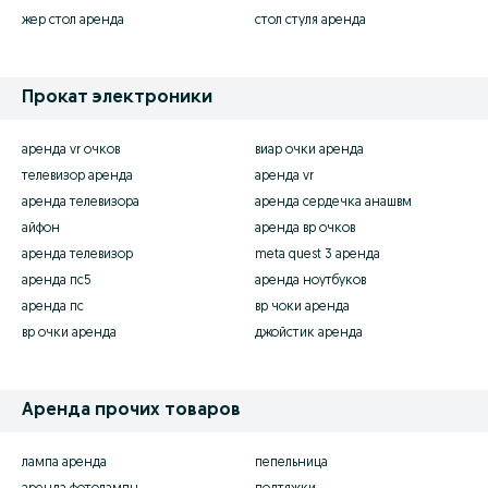
жер стол аренда
стол стуля аренда
Прокат электроники
аренда vr очков
виар очки аренда
телевизор аренда
аренда vr
аренда телевизора
аренда сердечка анашвм
айфон
аренда вр очков
аренда телевизор
meta quest 3 аренда
аренда пс5
аренда ноутбуков
аренда пс
вр чоки аренда
вр очки аренда
джойстик аренда
Аренда прочих товаров
лампа аренда
пепельница