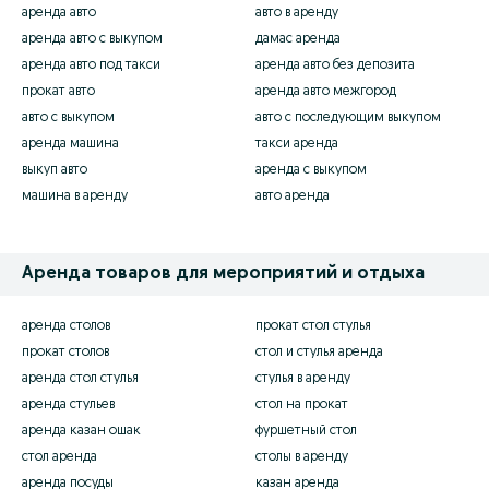
аренда авто
авто в аренду
аренда авто с выкупом
дамас аренда
аренда авто под такси
аренда авто без депозита
прокат авто
аренда авто межгород
авто с выкупом
авто с последующим выкупом
аренда машина
такси аренда
выкуп авто
аренда с выкупом
машина в аренду
авто аренда
Аренда товаров для мероприятий и отдыха
аренда столов
прокат стол стулья
прокат столов
стол и стулья аренда
аренда стол стулья
стулья в аренду
аренда стульев
стол на прокат
аренда казан ошак
фуршетный стол
стол аренда
столы в аренду
аренда посуды
казан аренда