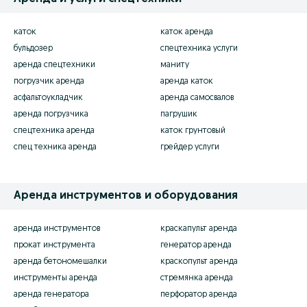
каток
каток аренда
бульдозер
спецтехника услуги
аренда спецтехники
маниту
погрузчик аренда
аренда каток
асфальтоукладчик
аренда самосвалов
аренда погрузчика
пагрушик
спецтехника аренда
каток грунтовый
спец техника аренда
грейдер услуги
Аренда инструментов и оборудования
аренда инструментов
краскапульт аренда
прокат инструмента
генератор аренда
аренда бетономешалки
краскопульт аренда
инструменты аренда
стремянка аренда
аренда генератора
перфоратор аренда