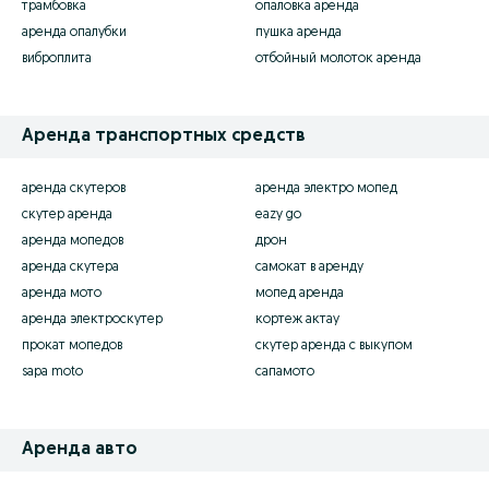
трамбовка
опаловка аренда
аренда опалубки
пушка аренда
виброплита
отбойный молоток аренда
Аренда транспортных средств
аренда скутеров
аренда электро мопед
скутер аренда
eazy go
аренда мопедов
дрон
аренда скутера
самокат в аренду
аренда мото
мопед аренда
аренда электроскутер
кортеж актау
прокат мопедов
скутер аренда с выкупом
sapa moto
сапамото
Аренда авто