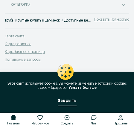
КАТЕГОРИЯ
Показать Полностью
Трубы круглые купить в Щучинск ⭐ Доступные цены на металлопрокат трубу круглую ✅ Купить трубу металлическую круглую на OLX.kz
Карта сайта
Карта регионов
Карта бизнес-страницы
Популярные запросы
Этот сайт использует cookies. Вы можете изменить настройки cookies
в своeм браузере.
Узнать больше
Закрыть
Главная
Избранное
Создать
Чат
Профиль