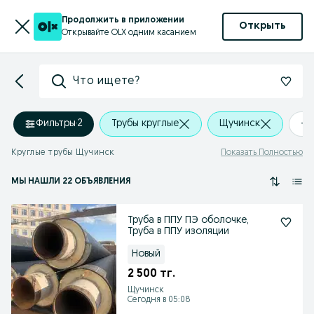
Продолжить в приложении
Открыть
Открывайте OLX одним касанием
Что ищете?
Фильтры
·
2
Трубы круглые
Щучинск
+0
Круглые трубы Щучинск
Показать Полностью
МЫ НАШЛИ 22 ОБЪЯВЛЕНИЯ
Труба в ППУ ПЭ оболочке,
Труба в ППУ изоляции
Новый
2 500 тг.
Щучинск
Сегодня в 05:08