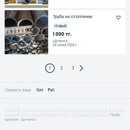
Труба на отопление
Новый
1 000 тг.
Щучинск
28 июля 2026 г.
1
2
3
Қаз
Рус
Сменить язык:
Главная
Строительство и ремонт
Металлопрокат / арматура
Трубный
прокат
Трубы круглые
Трубы круглые - Акмолинская область
Трубы
круглые - Щучинск