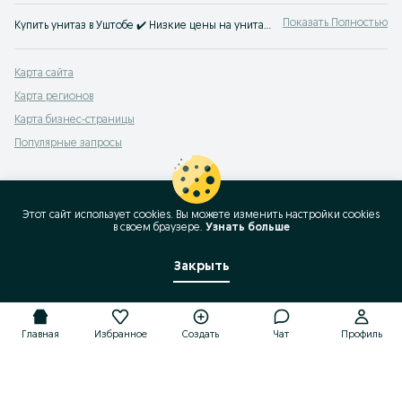
Показать Полностью
Купить унитаз в Уштобе ✔️ Низкие цены на унитазы ⚡ Покупай качественные унитазы на OLX.kz.
Карта сайта
Карта регионов
Карта бизнес-страницы
Популярные запросы
Этот сайт использует cookies. Вы можете изменить настройки cookies
в своeм браузере.
Узнать больше
Закрыть
Главная
Избранное
Создать
Чат
Профиль