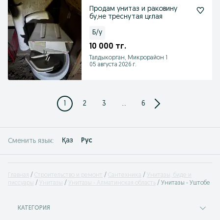
Продам унитаз и раковину
бу,не треснутая цғлая
Б/у
10 000 тг.
Талдыкорган, Микрорайон 1
05 августа 2026 г.
1
2
3
...
6
Қаз
Рус
Сменить язык:
Главная
Строительство и ремонт
Сантехника
Унитазы, биде и
писсуары
Унитазы
Унитазы - Алматинская область
Унитазы - Уштобе
КАТЕГОРИЯ