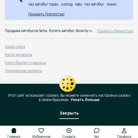
паз автобус тараз
yutong
мфу
паз автобус
пазик
Показать Полностью
Продажа автобусов Setra. Купить автобус Setra бу на сервисе объявлений OLX.kz. Выгодные предложения ждут тебя на OLX Казахстан!
Показать Полностью
Карта сайта
Карта регионов
Карта бизнес-страницы
Популярные запросы
Этот сайт использует cookies. Вы можете изменить настройки cookies
в своeм браузере.
Узнать больше
Закрыть
Главная
Избранное
Создать
Чат
Профиль