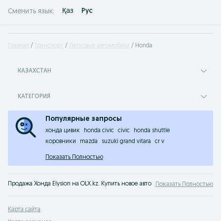
Қаз
Рус
Сменить язык:
Главная
Транспорт
Легковые автомобили
Honda
КАЗАХСТАН
КАТЕГОРИЯ
Популярные запросы
хонда цивик
honda civic
civic
honda shuttle
коровники
mazda
suzuki grand vitara
cr v
Показать Полностью
Продажа Хонда Elysion на OLX.kz. Купить новое авто Honda Elysion или б/у 
Показать Полностью
Карта сайта