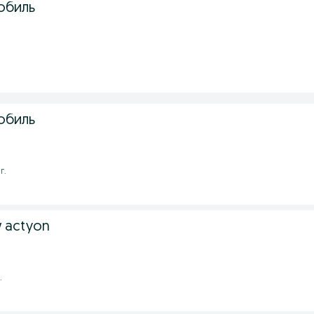
обиль
обиль
г.
 actyon
.