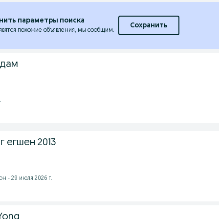
нить параметры поиска
Сохранить
явятся похожие объявления, мы сообщим.
одам
.
г егшен 2013
 - 29 июля 2026 г.
Yong