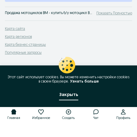
Продажа мотоциклов BM - купить б/у мотоцикл BM с пробегом на популярном сервисе объявлений OLX Казахстан. Твой BM ждет тебя на OLX!
Показать Полностью
Карта сайта
Карта регионов
Карта бизнес-страницы
Популярные запросы
Этот сайт использует cookies. Вы можете изменить настройки cookies
в своeм браузере.
Узнать больше
Закрыть
Главная
Избранное
Создать
Чат
Профиль