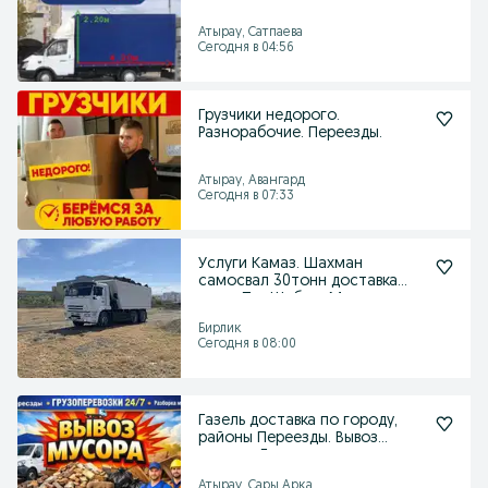
Грузоперевозки.Переезд.Вывоз
мусора
Атырау, Сатпаева
Сегодня в 04:56
Грузчики недорого.
Разнорабочие. Переезды.
Атырау, Авангард
Сегодня в 07:33
Услуги Камаз. Шахман
самосвал 30тонн доставка
грунт.Пгс.Шебень.Мусор
Бирлик
Сегодня в 08:00
Газель доставка по городу,
районы Переезды. Вывоз
мусора. Грузчики
Атырау, Сары Арка