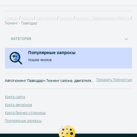
Главная
Услуги
Авто услуги
Тюнинг
Тюнинг - Павлодарская область
Тюнинг - Павлодар
КАТЕГОРИЯ
Популярные запросы
пошив чехлов
Показать Полностью
Автотюнинг Павлодар⭐ Тюнинг салона, двигателя, кузова ✔️ Все предложения по тюнингу автомобилей от частных лиц и СТО на OLX.kz!
Карта сайта
Карта регионов
Карта бизнес-страницы
Популярные запросы