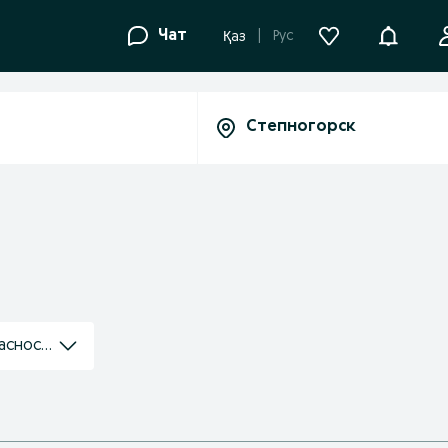
Уведомле
Чат
Рус
Қаз
асности и охраны