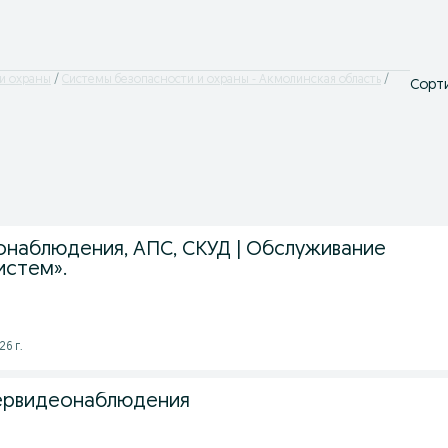
и охраны
Системы безопасности и охраны - Акмолинская область
Сорти
наблюдения, АПС, СКУД | Обслуживание
истем».
6 г.
мервидеонаблюдения