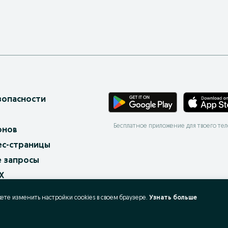
зопасности
Бесплатное приложение для твоего те
онов
ес-страницы
 запросы
X
жете изменить настройки cookies в своeм браузере.
Узнать больше