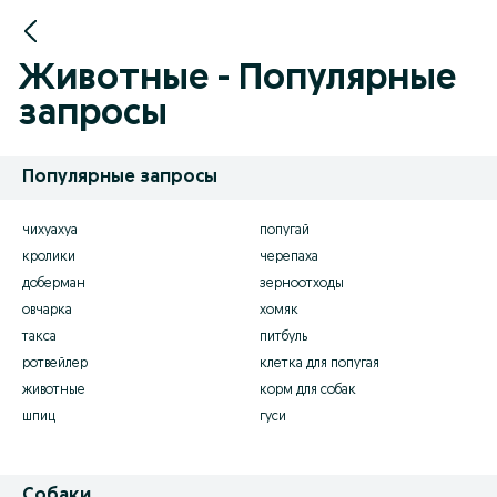
Животные - Популярные
запросы
Популярные запросы
чихуахуа
попугай
кролики
черепаха
доберман
зерноотходы
овчарка
хомяк
такса
питбуль
ротвейлер
клетка для попугая
животные
корм для собак
шпиц
гуси
Собаки