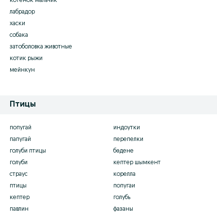
котёнок мальчик
лабрадор
хаски
собака
затоболовка животные
котик рыжи
мейнкун
Птицы
попугай
индоутки
папугай
перепелки
голуби птицы
бөдене
голуби
кептер шымкент
страус
корелла
птицы
попугаи
кептер
голубь
павлин
фазаны