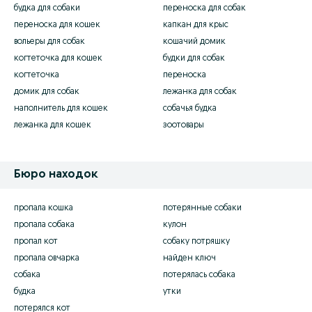
будка для собаки
переноска для собак
переноска для кошек
капкан для крыс
вольеры для собак
кошачий домик
когтеточка для кошек
будки для собак
когтеточка
переноска
домик для собак
лежанка для собак
наполнитель для кошек
собачья будка
лежанка для кошек
зоотовары
Бюро находок
пропала кошка
потерянные собаки
пропала собака
кулон
пропал кот
собаку потряшку
пропала овчарка
найден ключ
собака
потерялась собака
будка
утки
потерялся кот