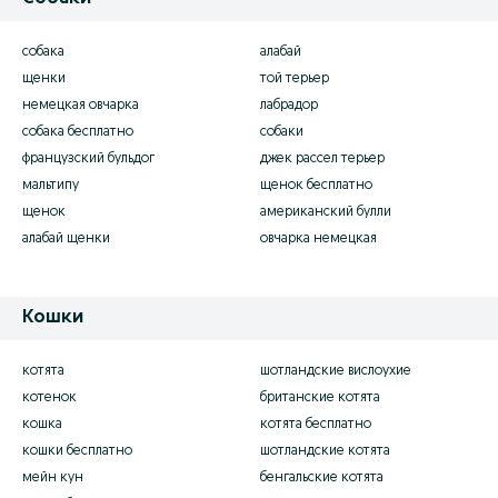
собака
алабай
щенки
той терьер
немецкая овчарка
лабрадор
собака бесплатно
собаки
французский бульдог
джек рассел терьер
мальтипу
щенок бесплатно
щенок
американский булли
алабай щенки
овчарка немецкая
Кошки
котята
шотландские вислоухие
котенок
британские котята
кошка
котята бесплатно
кошки бесплатно
шотландские котята
мейн кун
бенгальские котята