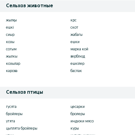
Сельхоз животные
жылқы
крс
ешкі
скот
сиыр
жабагы
козы
ешки
согым
марка кой
жылкы
верблюд
козылар
ешкілер
карова
баспак
Сельхоз птицы
гусята
цесарки
бройлеры
бролеры
утята
индюки мясо
цыплята бройлеры
куры