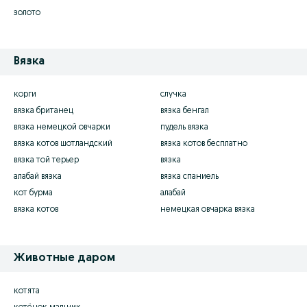
золото
Вязка
корги
случка
вязка британец
вязка бенгал
вязка немецкой овчарки
пудель вязка
вязка котов шотландский
вязка котов бесплатно
вязка той терьер
вязка
алабай вязка
вязка спаниель
кот бурма
алабай
вязка котов
немецкая овчарка вязка
Животные даром
котята