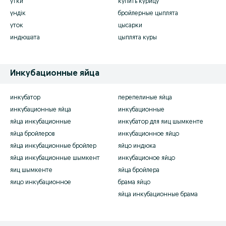
утки
купить курицу
үндік
бройлерные цыплята
уток
цысарки
индюшата
цыплята куры
Инкубационные яйца
инкубатор
перепелиные яйца
инкубационные яйца
инкубационные
яйца инкубационные
инкубатор для яиц шымкенте
яйца бройлеров
инкубационное яйцо
яйца инкубационные бройлер
яйцо индюка
яйца инкубационные шымкент
инкубационое яйцо
яиц шымкенте
яйца бройлера
яицо инкубационное
брама яйцо
яйца инкубационные брама