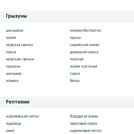
Грызуны
шиншилла
хомяки бесплатно
хомяк
крысы
морская свинка
сирийский хомяк
крыса
домашняя крыса
морские свинки
попугай
грызуны
хомяк костанай
шиншила
сурки
хомяки
белка
Рептилии
королевский питон
бородатая агама
ящерица
маисовый полоз
змея
карликовый питон