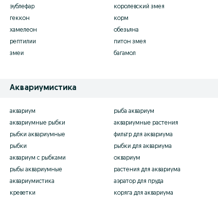
эублефар
королевский змея
геккон
корм
хамелеон
обезьяна
рептилии
питон змея
змеи
багамол
Аквариумистика
аквариум
рыба аквариум
аквариумные рыбки
аквариумные растения
рыбки аквариумные
фильтр для аквариума
рыбки
рыбки для аквариума
аквариум с рыбками
оквариум
рыбы аквариумные
растения для аквариума
аквариумистика
аэратор для пруда
креветки
коряга для аквариума