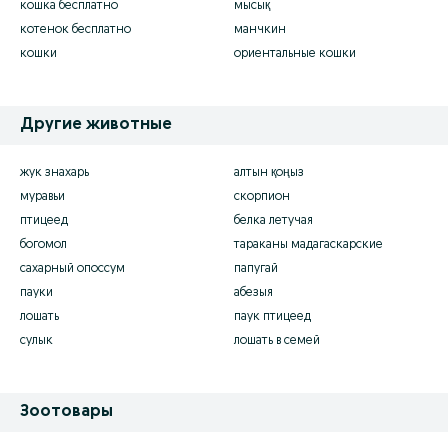
кошка бесплатно
мысық
котенок бесплатно
манчкин
кошки
ориентальные кошки
Другие животные
жук знахарь
алтын қоңыз
муравьи
скорпион
птицеед
белка летучая
богомол
тараканы мадагаскарские
сахарный опоссум
папугай
пауки
абезыя
лошать
паук птицеед
сулык
лошать в семей
Зоотовары