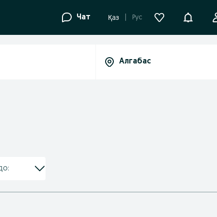
Уведомле
Чат
Рус
Қаз