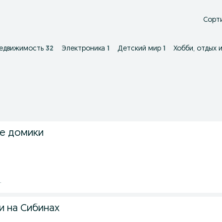
Сорти
едвижимость
32
Электроника
1
Детский мир
1
Хобби, отдых 
е домики
.
 на Сибинах