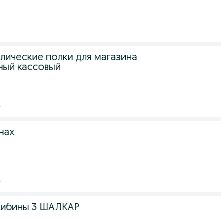
лические полки для магазина
ный кассовый
.
нах
.
Сибины 3 ШАЛКАР