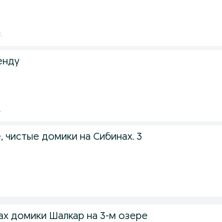
.
енду
.
 чистые домики на Сибинах. 3
ах домики Шалкар на 3-м озере