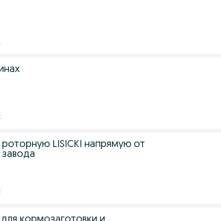
.
инах
.
 роторную LISICKI напрямую от
 завода
.
I для кормозаготовки и