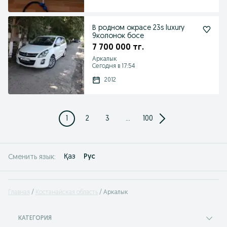
В родном окрасе 23s luxury
9колонок босе
7 700 000 тг.
Аркалык
Сегодня в 17:54
2012
1
2
3
...
100
Қаз
Рус
Сменить язык:
Главная
Костанайская область
Аркалык
КАТЕГОРИЯ