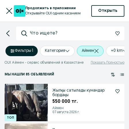
Продолжить в приложении
Открыть
Открывайте OLX одним касанием
Что ищете?
Фильтры
·
1
Категория
Аймен
+0 km
OLX Аймен - сервис объявлений в Казахстане
Показать Полностью
МЫ НАШЛИ 85 ОБЪЯВЛЕНИЙ
Жылқы сатылады кунандар
бордақы
550 000 тг.
Аймен
07 августа 2026 г.