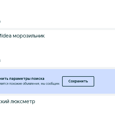
9
idea морозильник
3
нить параметры поиска
Сохранить
явятся похожие объявления, мы сообщим.
ский люксметр