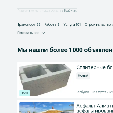
Главная
Алматинская область
Белбулак
Транспорт
75
Работа
2
Услуги
101
Строительство 
Показать все
Мы нашли
более
1 000 объявле
Сплитерные бл
Новый
Белбулак - 08 августа 2026
Асфальт Алмат
асфальтирован