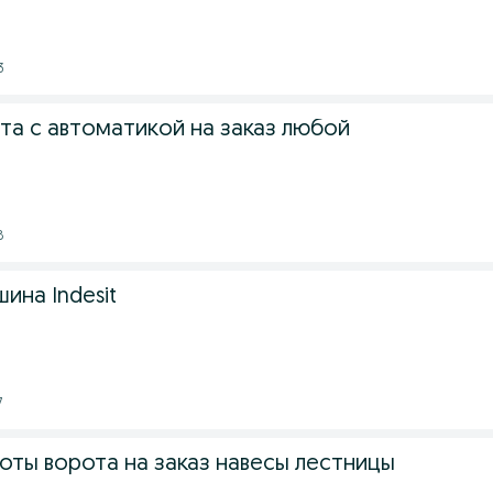
3
та с автоматикой на заказ любой
8
ина Indesit
7
оты ворота на заказ навесы лестницы