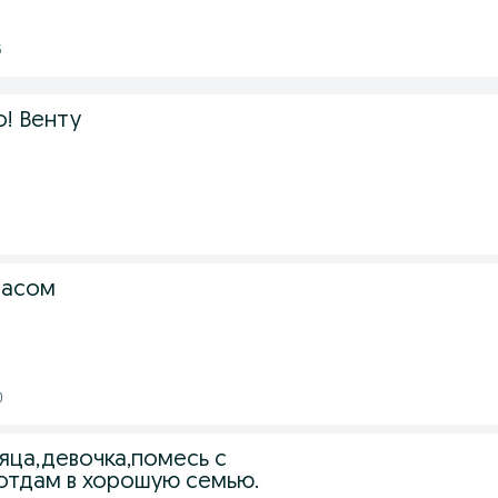
5
! Венту
8
расом
0
яца,девочка,помесь с
тдам в хорошую семью.