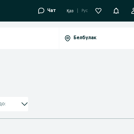
Уведомле
Чат
Рус
Қаз