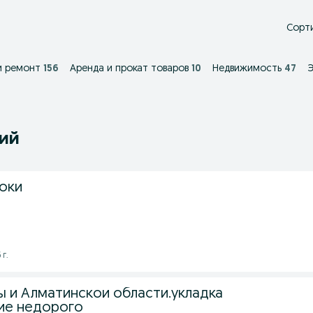
Сорти
и ремонт
156
Аренда и прокат товаров
10
Недвижимость
47
Э
ний
оки
 г.
ы и Алматинскои области.укладка
ие недорого