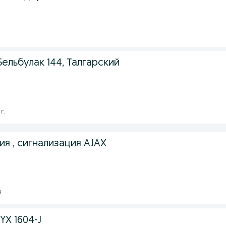
Бельбулак 144, Талгарский
г.
я , сигнализация AJAX
9
YX 1604-J