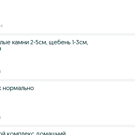
 г.
ые камни 2-5см, щебень 1-3см,
а
3
к нормально
5
ой комплекс домашний