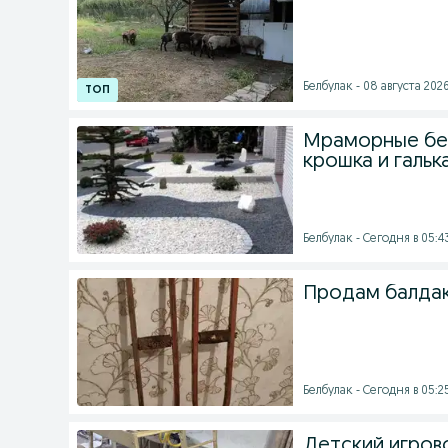
Белбулак - 08 августа 2026
Мраморные бел
крошка и гальк
Белбулак - Сегодня в 05:4
Продам балда
Белбулак - Сегодня в 05:2
Детский игров