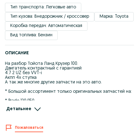
Тип транспорта: Легковые авто
Тип кузова: Внедорожник / кроссовер
Марка: Toyota
Коробка передач: Автоматическая
Вид топлива: Бензин
ОПИСАНИЕ
На разбор Тойота Ланд Крузер 100.
Двигатель контрактный с гарантией
4.7 2 UZ без VVT-i
Акпп 4х ступка
А так же многие другие запчасти на это авто.
* Большой ассортимент только оригинальных запчастей на:
* Prado 120/150
Детальнее
* Lexus GX470/LX470
* Дверь передняя и задняя
* Стекло передние и задние
Пожаловаться
* Ручка двери
* Обшивка двери
* Стеклоподьемник