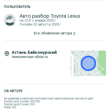
* Моторчик стеклоподъемника
* Замок двери
ПОЛЬЗОВАТЕЛЬ
* Тросик дверей
* Молдинг двери
Авто разбор Toyota Lexus
* Полуось задняя левая правая
на OLX с
января 2025 г.
* Оригинальные задние пружины
Онлайн 02 августа 2026 г.
* Навес дверей Передние и задние
* Гидростойки передние и задние
* Оригинальный порог
Все объявления автора
* Капот
* Блок стеклоподъемников
* Щиток приборов
* Рулевая колонка и руль гитара
* Мотор печки оригинал
Астана
,
Байконурский
* Ноускат
Акмолинская область
* Трапеция дворника
* Моторчик дворников
* Держатель дворников (лыжня)
* Генератор для двигателей 2UZ
* Суппорт левый правый
* Диск тормозной левый правый
* Датчик АБС левый правый
* Хром накладка багажника TLC200
* Решетка радиатора ТЛК150
ОБ АВТОРЕ
* Полный комплект рейлингов
* Сервопривод печки
* Контрактный ГУР
На разборе в наличии контрактные оригинальные запчасти для:

Toyota Land Cruiser 100/105

* Декоративные крышка двигателя
Toyota Land Cruiser 200

* Масляный радиатор
Prado 120

* Вискомуфта и лопасти для 1GR