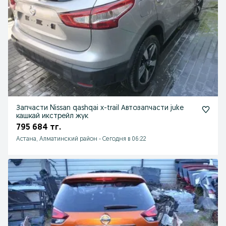
Запчасти Nissan qashqai x-trail Автозапчасти juke
кашкай икстрейл жук
795 684 тг.
Астана, Алматинский район
-
Сегодня в 06:22