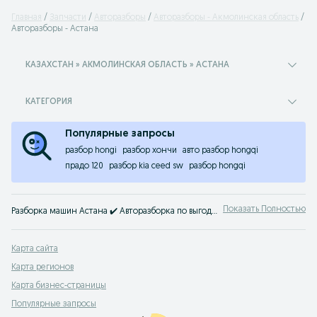
Главная
Запчасти
Авторазборы
Авторазборы - Акмолинская область
Авторазборы - Астана
КАЗАХСТАН » АКМОЛИНСКАЯ ОБЛАСТЬ » АСТАНА
КАТЕГОРИЯ
Популярные запросы
разбор hongi
разбор хончи
авто разбор hongqi
прадо 120
разбор kia ceed sw
разбор hongqi
Показать Полностью
Разборка машин Астана ✔️ Авторазборка по выгодной цене ⭐ Сдать бу авто на шрот машины на OLX.kz!
Карта сайта
Карта регионов
Карта бизнес-страницы
Популярные запросы