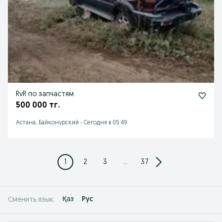
RvR по запчастям
500 000 тг.
Астана, Байконурский
-
Сегодня в 05:49
1
2
3
...
37
Қаз
Рус
Сменить язык: