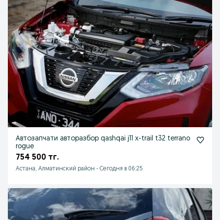
Автозапчати авторазбор qashqai j11 x-trail t32 terrano
rogue
754 500 тг.
Астана, Алматинский район
-
Сегодня в 06:25