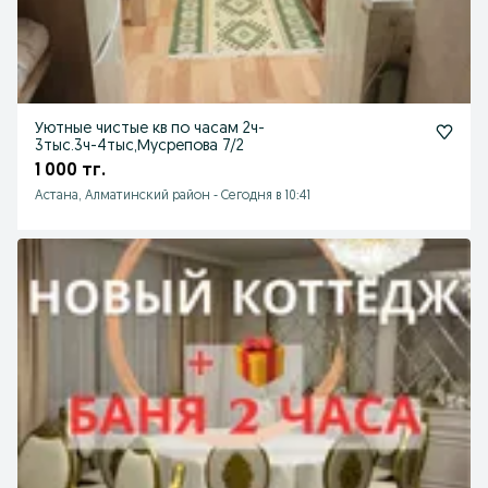
Уютные чистые кв по часам 2ч-
3тыс.3ч-4тыс,Мусрепова 7/2
1 000 тг.
Астана, Алматинский район
-
Сегодня в 10:41