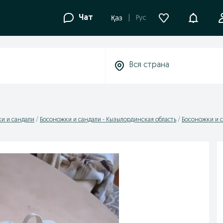
Уведомле
Чат
Рус
Қаз
и и сандали
Босоножки и сандали - Кызылординская область
Босоножки и с