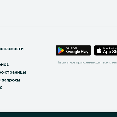
зопасности
Бесплатное приложение для твоего те
онов
ес-страницы
 запросы
X