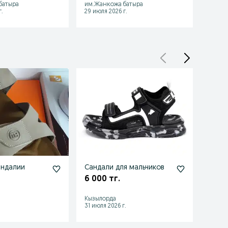
батыра
им.Жанкожа батыра
Кызыл
.
29 июля 2026 г.
28 июл
андалии
Сандали для мальчиков
Туфл
6 000 тг.
5 00
Кызылорда
Кызыл
.
31 июля 2026 г.
29 июл