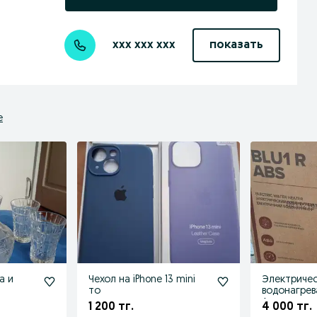
xxx xxx xxx
показать
е
а и
Чехол на iPhone 13 mini
Электриче
то
водонагрев
Аристон на
1 200 тг.
4 000 тг.