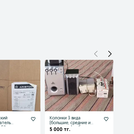
ский
Колонки 3 вида
Скор
атель
(большие, средние и
New B
 50 л
маленькие) рабочие
5 000 тг.
35 0