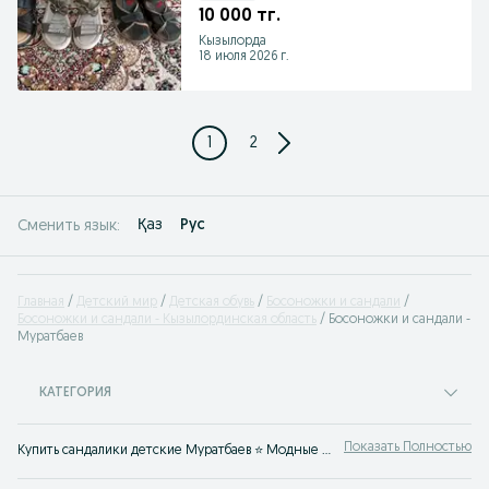
10 000 тг.
Кызылорда
18 июля 2026 г.
1
2
Қаз
Рус
Сменить язык:
Главная
Детский мир
Детская обувь
Босоножки и сандали
Босоножки и сандали - Кызылординская область
Босоножки и сандали -
Муратбаев
КАТЕГОРИЯ
Показать Полностью
Купить сандалики детские Муратбаев ⭐ Модные детские сандали для девочек, мальчиков, подростков ⭐ Купить детские босоножки в любом размере на OLX.kz!