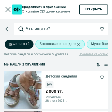
Продолжить в приложении
Открыть
Открывайте OLX одним касанием
Что ищете?
Фильтры
·
2
Босоножки и сандали
Муратбаев
Детские сандали и босоножки Муратбаев
Показать Полностью
МЫ НАШЛИ 2 ОБЪЯВЛЕНИЯ
Детский сандалии
Б/у
2 000 тг.
Муратбаев
28 июля 2026 г.