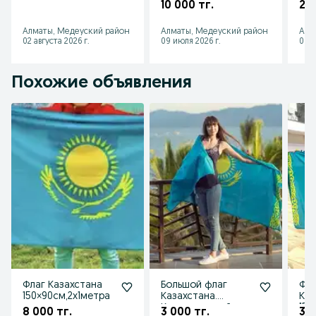
уку
10 000 тг.
20 
Алматы, Медеуский район
Алматы, Медеуский район
Алм
02 августа 2026 г.
09 июля 2026 г.
09 и
Похожие объявления
Флаг Казахстана
Большой флаг
Фла
150×90см,2х1метра
Казахстана.
Каз
Казахстанский
150
8 000 тг.
3 000 тг.
3 5