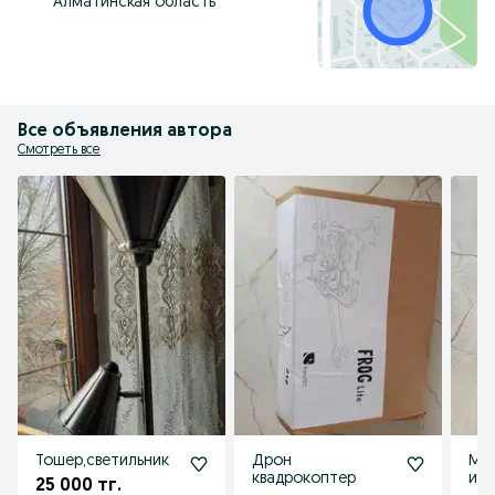
Алматинская область
Все объявления автора
Смотреть все
Тошер,светильник
Дрон
Муз
квадрокоптер
ин
25 000 тг.