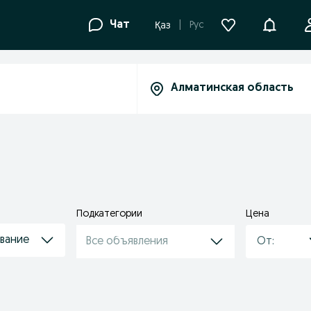
Уведомле
Чат
Рус
Қаз
Подкатегории
Цена
вание
Все объявления