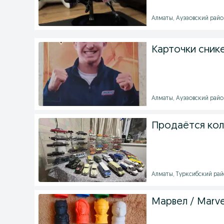
Алматы, Ауэзовский район
Карточки сник
Алматы, Ауэзовский район
Продаётся кол
Алматы, Турксибский райо
Марвел / Marvel