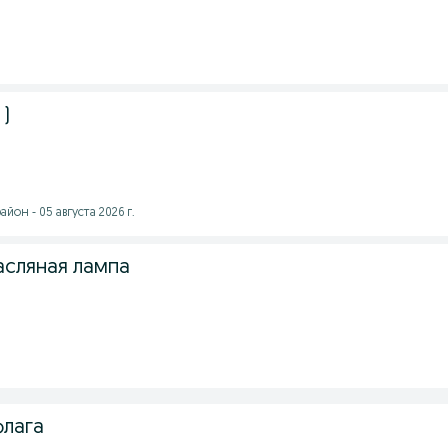
 )
йон - 05 августа 2026 г.
асляная лампа
флага