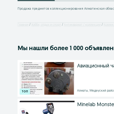
Продажа предметов коллекционирования Алматинская облас
Главная
Хобби, отдых и спорт
Антиквариат / коллекции
Коллек
Мы нашли
более
1 000 объявле
Авиационный ч
Алматы, Медеуский район -
Minelab Monste