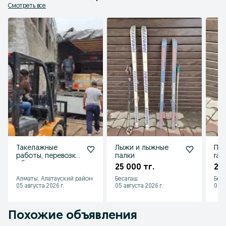
Смотреть все
Такелажные
Лыжи и лыжные
Пол
работы, перевозка
палки
rav
оборудования
25 000 тг.
20 
Алматы, Алатауский район
Бесагаш
Бес
05 августа 2026 г.
05 августа 2026 г.
05 а
Похожие объявления