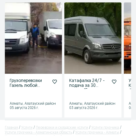
Грузоперевозки
Катафалка 24/7 -
Усл
Газель любой
подача за 30
Кам
сложности по
минут, 15 лет
Сам
Алматы, области
опыта, ритуальные
услуги
Алматы, Алатауский район
Алматы, Алатауский район
Алм
05 августа 2026 г.
03 августа 2026 г.
04 а
Главная
Услуги
Перевозки и складские услуги
Услуги грузчика
Услуги грузчика - Алматинская область
Услуги грузчика - Алматы