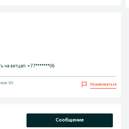
 на ватцап: +77*******06
ров: 125
Пожаловаться
Сообщение