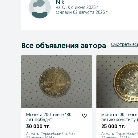
Nik
на OLX с
июня 2025 г.
Онлайн 02 августа 2026 г.
Все объявления автора
Смотреть вс
Монета 200 тенге "80
монета 100 тенге
лет победы"
летию конститу
коллекционная
30 000 тг.
25 000 тг.
Алматы, Турксибский район
Алматы, Турксибски