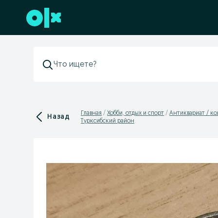
Перейти к нижнему колонтитулу
Главная
Хобби, отдых и спорт
Антиквариат / к
Назад
Турксибский район