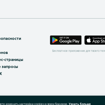
зопасности
Бесплатное приложение для твоего те
онов
ес-страницы
 запросы
X
жете изменить настройки cookies в своeм браузере.
Узнать больше