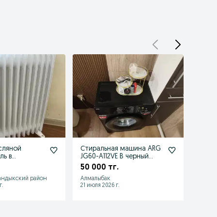
сляной
Стиральная машина ARG
Прод
ль в
JG60-A112VE B черный
маши
состоянии
продам
50 000 тг.
55 0
андыкский район
Алмалыбак
Алмал
г.
21 июля 2026 г.
25 июл