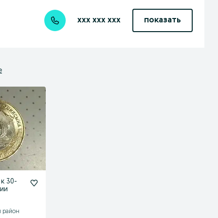
xxx xxx xxx
показать
е
 к 30-
ции
й район