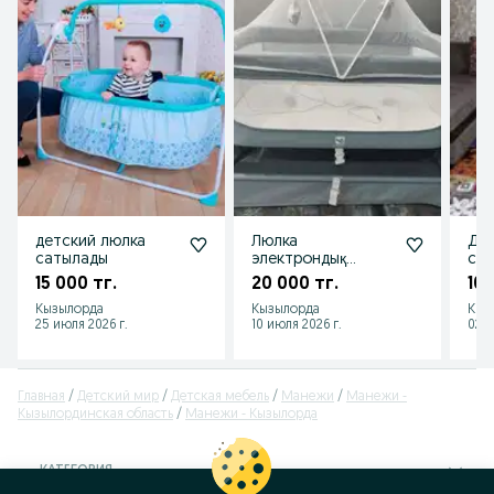
детский люлка
Люлка
Див
сатылады
электрондық
сос
сатылады
жа
15 000 тг.
20 000 тг.
100
Кызылорда
Кызылорда
Кыз
25 июля 2026 г.
10 июля 2026 г.
02 а
Главная
Детский мир
Детская мебель
Манежи
Манежи -
Кызылординская область
Манежи - Кызылорда
КАТЕГОРИЯ