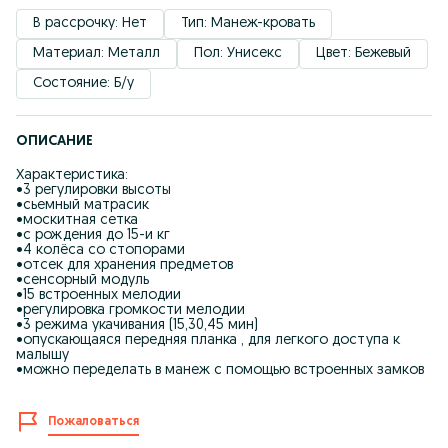
В рассрочку: Нет
Тип: Манеж-кровать
Материал: Металл
Пол: Унисекс
Цвет: Бежевый
Состояние: Б/у
ОПИСАНИЕ
Характеристика:
•3 регулировки высоты
•сьемный матрасик
•москитная сетка
•с рождения до 15-и кг
•4 колёса со стопорами
•отсек для хранения предметов
•сенсорный модуль
•15 встроенных мелодии
•регулировка громкости мелодии
•3 режима укачивания (15,30,45 мин)
•опускающаяся передняя планка , для легкого доступа к
малышу
•можно переделать в манеж с помощью встроенных замков
Пожаловаться