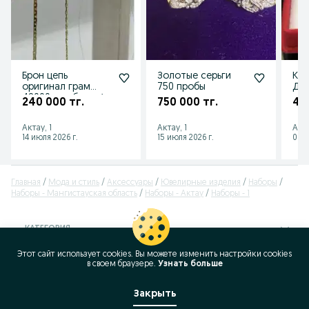
Брон цепь
Золотые серьги
Ко
оригинал грам
750 пробы
Др
48000 нан беремін
кам
240 000 тг.
750 000 тг.
45
с б
бел
Актау, 1
Актау, 1
Аст
14 июля 2026 г.
15 июля 2026 г.
06 а
Главная
Мода и стиль
Аксессуары
Ювелирные изделия
Наборы
Наборы - Мангистауская область
Наборы - Актау
Наборы - 1
КАТЕГОРИЯ
Этот сайт использует cookies. Вы можете изменить настройки cookies
ID:
392889826
в своeм браузере.
Узнать больше
Просмотров: 681
Закрыть
Позвонить / SMS
Сообщение