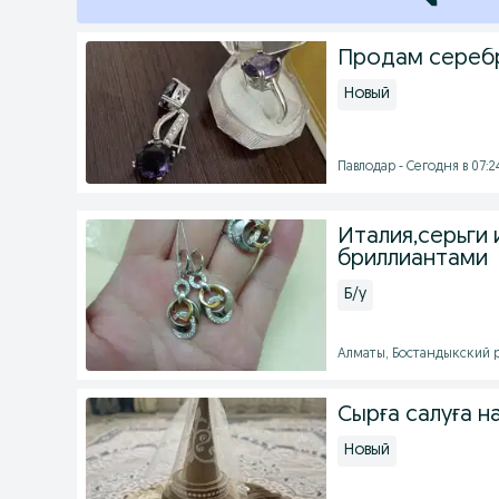
Продам сереб
Новый
Павлодар - Сегодня в 07:2
Италия,серьги 
бриллиантами
Б/у
Алматы, Бостандыкский ра
Сырға салуға н
Новый