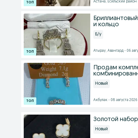
Астана, Есильский район 
Бриллиантовый
и кольцо
Б/у
Атырау, Авангард - 06 авгу
Продам компле
комбинирован
Новый
Акбулак - 08 августа 2026 
Золотой набор
Новый