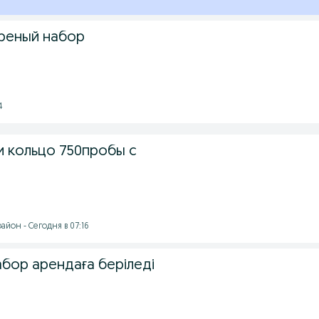
реный набор
4
и кольцо 750пробы с
йон - Сегодня в 07:16
абор арендаға беріледі