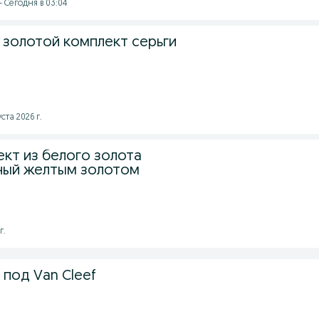
- Сегодня в 03:04
 золотой комплект серьги
ста 2026 г.
кт из белого золота
ный желтым золотом
г.
 под Van Cleef