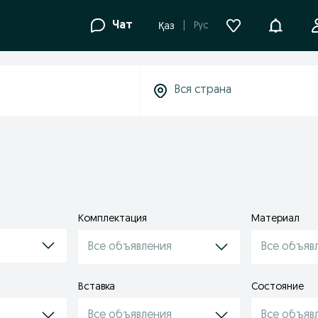
Уведомле
Чат
Рус
Қаз
Комплектация
Материал
Все объявления
Все объяв
Вставка
Состояние
Все объявления
Все объяв