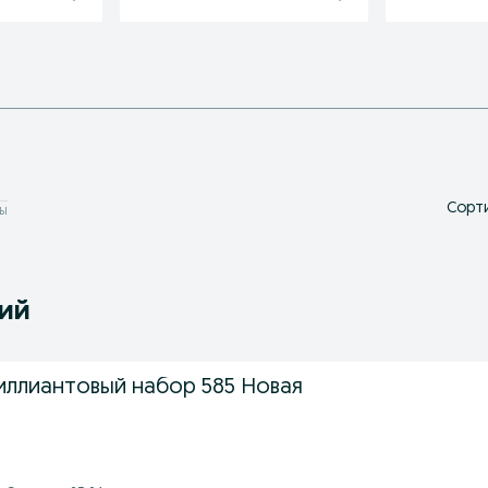
Сорти
ы
ний
иллиантовый набор 585 Новая