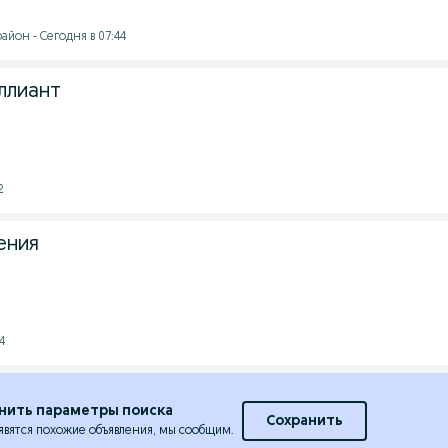
йон - Сегодня в 07:44
ллиант
2
ения
4
нить параметры поиска
Сохранить
явятся похожие объявления, мы сообщим.