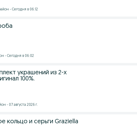
йон - Сегодня в 06:12
роба
н - Сегодня в 06:02
плект украшений из 2-х
гинал 100%.
н - 07 августа 2026 г.
 кольцо и серьги Graziella