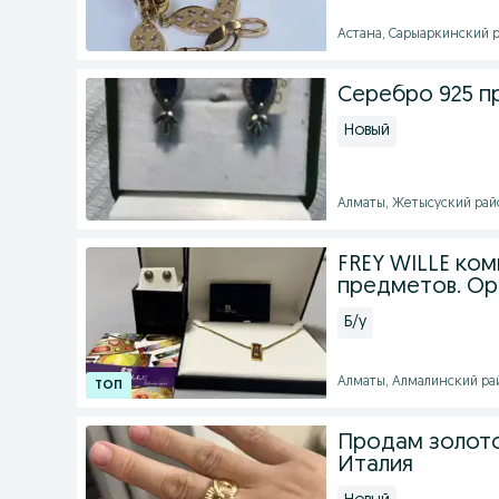
Астана, Сарыаркинский ра
Серебро 925 п
Новый
Алматы, Жетысуский райо
FREY WILLE ком
предметов. Ори
Б/у
Алматы, Алмалинский райо
Продам золотое
Италия