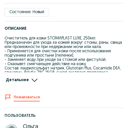
Состояние: Новый
ОПИСАНИЕ
Очиститель для кожи STOMAPLAST LUXE, 250мл:
Предназначен для ухода за кожей вокруг стомы, раны, свища
или промежности при недержании мочи или кала;
- Применяется для очистки кожи после использования
подгузника или простыни (пеленки);
- Заменяет воду при уходе за стомой или фистулой;
- Оказывет смягчающее действие на кожу.
Состав: лаурилсульфат натрия, Glutotain Plus, Cocamide DEA,
глицерин, Polyfix ZRC 25GP, сухой экстракт прополиса,
Аllantoin, Д-пантенол, отдушка, молочная кислота,
Детальнее
Nipaquard, вода очищенная.
Упаковка: флакон с пенообразователем 250 мл Цена: 2000
тенге штука
Дата изготовления: 03.2023
Пожаловаться
Очиститель для кожи STOMAPLAST (спрей), 210 мл:
Предназначен для ежедневного ухода за кожей вокруг
стомы, раны, свища или промежности при недержании мочи
или кала;
ПОЛЬЗОВАТЕЛЬ
- Применяется для очистки кожи после использования
подгузника или простыни (пеленки);
Ольга