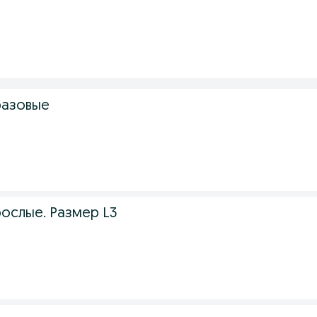
разовые
рослые. Размер L3