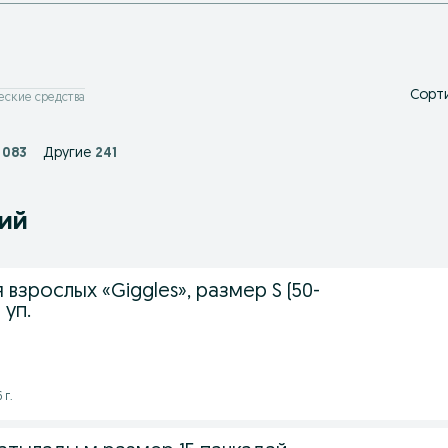
Сорти
еские средства
 083
Другие
241
ний
 взрослых «Giggles», размер S (50-
 уп.
 г.