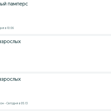
лый памперс
дня в 10:06
взрослых
взрослых
н - Сегодня в 05:13