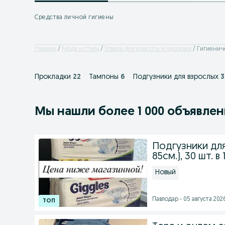
Средства личной гигиены
Главная
Мода и стиль
Товары для красоты и здоровья
Гигиенич
Прокладки
22
Тампоны
6
Подгузники для взрослых
3
Мы нашли
более
1 000 объявле
Подгузники для
85см.), 30 шт. в 1
Новый
Павлодар - 05 августа 2026