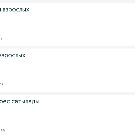
я взрослых
 г.
взрослых
:06
рес сатылады
:59