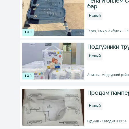
Tena и онлем с
бар
Новый
Тараз, 1-мкр. Акбулак - 06 
Подгузники тр
Новый
Алматы, Медеуский район 
Продам пампер
Новый
Рудный - Сегодня в 10:34